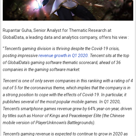
Rupantar Guha, Senior Analyst for Thematic Research at
GlobalData, a leading data and analytics company, offers his view :
"
Tencent's gaming division is thriving despite the Covid-19 crisis,
posting impressive
revenue growth in Q1 2020
. Tencent sits at the top
of GlobalData's gaming software thematic scorecard, ahead of 36
companies in the gaming software market.
Tencent is one of only seven companies in this ranking with a rating of 4
out of 5 for the coronavirus theme, which implies that the company is in
a strong position to cope with the effects of Covid-19. In particular, it
publishes several of the most popular mobile games. In Q1 2020,
Tencent's smartphone games revenue grew by 64% year-on-year, driven
by titles such as Honor of Kings and Peacekeeper Elite (the Chinese
mobile version of PlayerUnknown's Battlegrounds).
Tencent's gaming revenue is expected to continue to grow in 2020 as