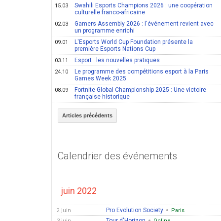
Swahili Esports Champions 2026 : une coopération
15.03
culturelle franco-africaine
Gamers Assembly 2026 : l'événement revient avec
02.03
un programme enrichi
L'Esports World Cup Foundation présente la
09.01
première Esports Nations Cup
Esport : les nouvelles pratiques
03.11
Le programme des compétitions esport à la Paris
24.10
Games Week 2025
Fortnite Global Championship 2025 : Une victoire
08.09
française historique
Articles précédents
Calendrier des événements
juin 2022
Pro Evolution Society
2 juin
Paris
Tour d'Horizon
3 juin
Online