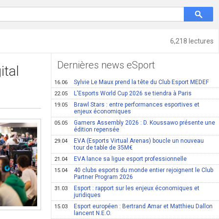
6,218 lectures
Dernières news eSport
ital
Sylvie Le Maux prend la tête du Club Esport MEDEF
16.06
L'Esports World Cup 2026 se tiendra à Paris
22.05
Brawl Stars : entre performances esportives et
19.05
enjeux économiques
Gamers Assembly 2026 : D. Koussawo présente une
05.05
édition repensée
EVA (Esports Virtual Arenas) boucle un nouveau
29.04
tour de table de 35M€
EVA lance sa ligue esport professionnelle
21.04
40 clubs esports du monde entier rejoignent le Club
15.04
Partner Program 2026
Esport : rapport sur les enjeux économiques et
31.03
juridiques
Esport européen : Bertrand Amar et Matthieu Dallon
15.03
lancent N.E.O.