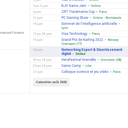
BJV Game Jam
3 au 5 juin
Online
ZRT Trackmania Cup
4 juin
Paris
PC Gaming Show
12 juin
Online - Worldwide
Sommet de l'intelligence artificielle
14 juin
Lyon
Emmanuel Forsans
Viva Technology
15 au 18 juin
Paris
Grand Prix de Karting 2022
16 juin
Moissy-
Cramayel (77)
Networking Esport & Divertissement
16 juin
digital
Online
HeroFestival Grenoble
18 au 19 juin
Grenoble (38)
Game Camp
23 au 24 juin
Lille
Colloque science et jeu vidéo
27 juin
Paris
Calendrier août 2026