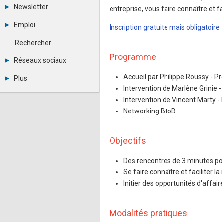
Tous les forums
Newsletter
entreprise, vous faire connaître et fa
Créer un compte
Archives
Se connecter
Emploi
Inscription gratuite mais obligatoire
Abonnement
Messages privés
Consulter les annonces
Contacter un modérateur
Rechercher
Déposer une annonce
Programme
Observatoire de l'emploi
Réseaux sociaux
Métiers et compétences
Twitter
Accueil par Philippe Roussy - Pr
Plus
Youtube
Intervention de Marlène Grinie 
Annonceurs
LinkedIn
Intervention de Vincent Marty - 
Statistiques
Facebook
Plan du site
Networking BtoB
Instagram
Sitemap XML
Pinterest
Ping Awards
A propos
Objectifs
Mentions légales
Des rencontres de 3 minutes po
Se faire connaître et faciliter l
Initier des opportunités d'affair
Modalités pratiques