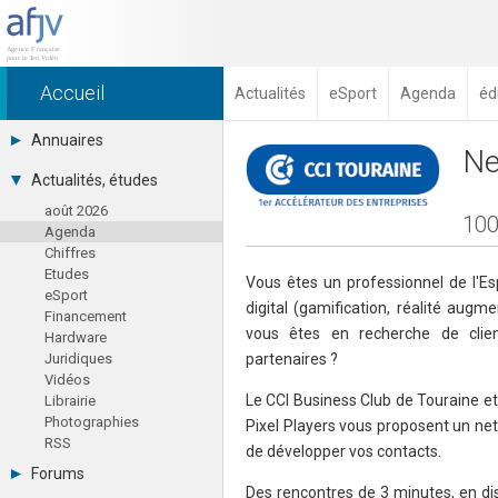
Accueil
Actualités
eSport
Agenda
éd
Annuaires
Ne
Toutes les sociétés (691)
Actualités, études
Studios (418)
août 2026
Editeurs (49)
100
Agenda
Distributeurs (16)
Chiffres
Hard. / Accessoires (10)
Etudes
Middlewares (15)
Vous êtes un professionnel de l'Es
eSport
Prestataires (99)
digital (gamification, réalité augme
Financement
Assoc. / Syndicats (21)
vous êtes en recherche de clie
Hardware
Formations / Ecoles (46)
Juridiques
partenaires ?
Presse spécialisée (17)
Vidéos
Le CCI Business Club de Touraine et
Librairie
Photographies
Pixel Players vous proposent un ne
RSS
de développer vos contacts.
Forums
Des rencontres de 3 minutes, en dis