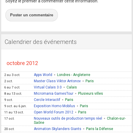
Soyez le premier à commenter cette information.
Poster un commentaire
Calendrier des événements
octobre 2012
Apps World
Londres - Angleterre
2 au 3 oct.
Master Class Viktor Antonov
Paris
2 oct.
Virtual Calais 3.0
Calais
6 au 7 oct.
Micromania GamesTour
Plusieurs villes
8 au 13 oct.
Cercle Interactif
Paris
9 oct.
Exposition Homo Mobilus
Paris
9 oct. au 6 jan.
Open World Forum 2012
Paris
11 au 13 oct.
Nouveaux outils de production temps réel
Chalon-sur-
17 oct.
Saône
Animation Skylanders Giants
Paris la Défense
20 oct.