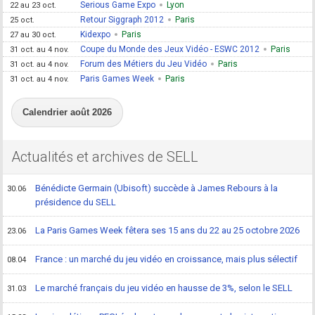
Serious Game Expo
Lyon
22 au 23 oct.
Retour Siggraph 2012
Paris
25 oct.
Kidexpo
Paris
27 au 30 oct.
Coupe du Monde des Jeux Vidéo - ESWC 2012
Paris
31 oct. au 4 nov.
Forum des Métiers du Jeu Vidéo
Paris
31 oct. au 4 nov.
Paris Games Week
Paris
31 oct. au 4 nov.
Calendrier août 2026
Actualités et archives de SELL
Bénédicte Germain (Ubisoft) succède à James Rebours à la
30.06
présidence du SELL
La Paris Games Week fêtera ses 15 ans du 22 au 25 octobre 2026
23.06
France : un marché du jeu vidéo en croissance, mais plus sélectif
08.04
Le marché français du jeu vidéo en hausse de 3%, selon le SELL
31.03