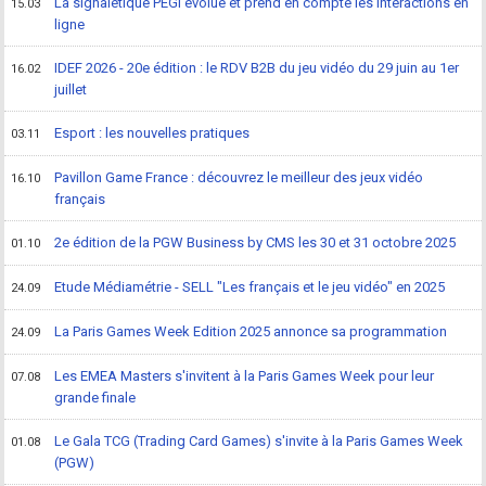
La signalétique PEGI évolue et prend en compte les interactions en
15.03
ligne
IDEF 2026 - 20e édition : le RDV B2B du jeu vidéo du 29 juin au 1er
16.02
juillet
Esport : les nouvelles pratiques
03.11
Pavillon Game France : découvrez le meilleur des jeux vidéo
16.10
français
2e édition de la PGW Business by CMS les 30 et 31 octobre 2025
01.10
Etude Médiamétrie - SELL "Les français et le jeu vidéo" en 2025
24.09
La Paris Games Week Edition 2025 annonce sa programmation
24.09
Les EMEA Masters s'invitent à la Paris Games Week pour leur
07.08
grande finale
Le Gala TCG (Trading Card Games) s'invite à la Paris Games Week
01.08
(PGW)