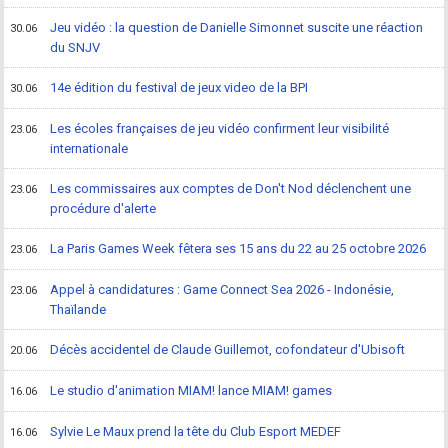
Jeu vidéo : la question de Danielle Simonnet suscite une réaction
30.06
du SNJV
14e édition du festival de jeux video de la BPI
30.06
Les écoles françaises de jeu vidéo confirment leur visibilité
23.06
internationale
Les commissaires aux comptes de Don't Nod déclenchent une
23.06
procédure d'alerte
La Paris Games Week fêtera ses 15 ans du 22 au 25 octobre 2026
23.06
Appel à candidatures : Game Connect Sea 2026 - Indonésie,
23.06
Thaïlande
Décès accidentel de Claude Guillemot, cofondateur d'Ubisoft
20.06
Le studio d'animation MIAM! lance MIAM! games
16.06
Sylvie Le Maux prend la tête du Club Esport MEDEF
16.06