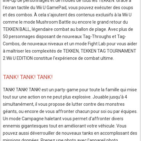
line-up de personnages et de modes de tous les TEKKEN. Grâce à
l'écran tactile du Wii U GamePad, vous pouvez exécuter des coups
et des combos. À cela s'ajoutent des contenus exclusifs à la Wii U
comme le mode Mushroom Battle ou encore le grand retour du
TEKKEN BALL, légendaire combat au ballon de plage. Avec plus de
50 personnages disposant de nouveaux Tag-Throughs et Tag-
Combos, de nouveaux niveaux et un mode Fight Lab pour vous aider
à maîtriser les complexités de TEKKEN, TEKKEN TAG TOURNAMENT
2 Wii U EDITION constitue l'expérience de combat ultime.
TANK! TANK! TANK!
TANK! TANK! TANK! est un party-game pour toute la famille qui mise
tout sur une action on ne peut plus explosive. Jouable jusqu'à 4
simultanément, il vous propose de lutter contre des monstres
géants, ou encore de vous affronter chacun pour soi ou par équipes.
Un mode Campagne haletant vous permet d'affronter divers
ennemis gigantesques tout en améliorant votre véhicule. Vous
pouvez aussi déverrouiller de nouveaux tanks en accomplissant des
missions données. Prenez une photo avec l'appareil photo