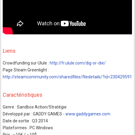
Liens
Crowdfunding sur Ulule :
http://fr.ulule.com/dig-or-die/
Page Steam Greenlight :
http://steamcommunity.com/sharedfiles/filedetails/?id=230429591
Caractéristiques
Genre : Sandbox Action/Stratégie
Développé par : GADDY GAMES -
www.gaddygames.com
Date de sortie : Q3 2014
Plateformes : PC Windows
Prix : ~10€ / ~10$