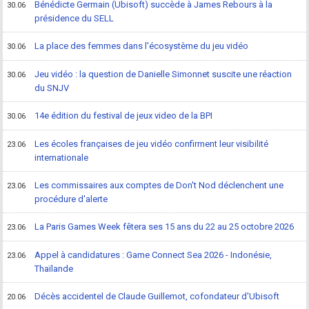
Bénédicte Germain (Ubisoft) succède à James Rebours à la
30.06
présidence du SELL
La place des femmes dans l'écosystème du jeu vidéo
30.06
Jeu vidéo : la question de Danielle Simonnet suscite une réaction
30.06
du SNJV
14e édition du festival de jeux video de la BPI
30.06
Les écoles françaises de jeu vidéo confirment leur visibilité
23.06
internationale
Les commissaires aux comptes de Don't Nod déclenchent une
23.06
procédure d'alerte
La Paris Games Week fêtera ses 15 ans du 22 au 25 octobre 2026
23.06
Appel à candidatures : Game Connect Sea 2026 - Indonésie,
23.06
Thaïlande
Décès accidentel de Claude Guillemot, cofondateur d'Ubisoft
20.06