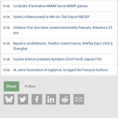
Le studio d'animation MIAM! lance MIAM! games
16.06
Sylvie Le Maux prend la tête du Club Esport MEDEF
16.06
Créateur d'un des rares univers transmédia français, Ankama a 25
16.06
ans
Appel à candidatures : Pavillon Game France, WePlay Expo 2026 à
16.06
Shanghai
Sophie Adenot présente Aphelion (Don't Nod) depuis l'ISS
16.06
IA, entre fascination et vigilance, le regard de François Gutherz
14.06
Share
Follow