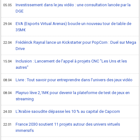
Investissement dans le jeu vidéo : une consultation lancée par la
05.05
DGE
EVA (Esports Virtual Arenas) boucle un nouveau tour de table de
29.04
35M€
Frédérick Raynal lance un Kickstarter pour PopCorn : Duel sur Mega
22.04
Drive
Inclusion : Lancement de l'appel à projets CNC "Les Uns et les
15.04
autres"
Livre : Tout savoir pour entreprendre dans l'univers des jeux vidéo
08.04
Playruo lève 2,1M€ pour devenir la plateforme de test de jeux en
08.04
streaming
L'Arabie saoudite dépasse les 10 % au capital de Capcom
24.03
France 2030 soutient 11 projets autour des univers virtuels
22.01
immersifs