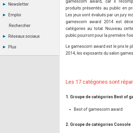
gamescom award, car il récompe
Tous les forums
Newsletter
Créer un compte
produits présentés au public en 
Archives
Se connecter
Emploi
Les jeux sont évalués par un jury in
Abonnement
Messages privés
gamescom award 2014 est déc
Consulter les annonces
Contacter un modérateur
Rechercher
catégories au total. Nouveau cette
Déposer une annonce
Observatoire de l'emploi
public pourront pour la première foi
Réseaux sociaux
Métiers et compétences
Twitter
Le gamescom award est le prix le pl
Plus
Youtube
2014, les exposants du salon games
Annonceurs
LinkedIn
Statistiques
Facebook
Plan du site
Instagram
Sitemap XML
Pinterest
Ping Awards
Les 17 catégories sont répar
A propos
Mentions légales
1. Groupe de catégories Best of
Best of gamescom award
2. Groupe de catégories Console