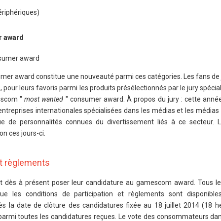
ériphériques)
r award
nsumer award
umer award constitue une nouveauté parmi ces catégories. Les fans de 
pour leurs favoris parmi les produits présélectionnés par le jury spéciali
escom "
most wanted
" consumer award. À propos du jury : cette année
ntreprises internationales spécialisées dans les médias et les médias 
 de personnalités connues du divertissement liés à ce secteur. L
on ces jours-ci.
et règlements
ent dès à présent poser leur candidature au gamescom award. Tous 
 que les conditions de participation et règlements sont disponible
ès la date de clôture des candidatures fixée au 18 juillet 2014 (18 he
s parmi toutes les candidatures reçues. Le vote des consommateurs dan