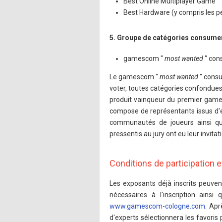
Best Online Multiplayer Game
Best Hardware (y compris les p
5. Groupe de catégories consume
gamescom "
most wanted
" co
Le gamescom "
most wanted
" cons
voter, toutes catégories confondues, 
produit vainqueur du premier gam
compose de représentants issus d'e
communautés de joueurs ainsi que
pressentis au jury ont eu leur invitati
Conditions de participation 
Les exposants déjà inscrits peuv
nécessaires à l'inscription ainsi
www.gamescom-cologne.com
. Apr
d'experts sélectionnera les favori