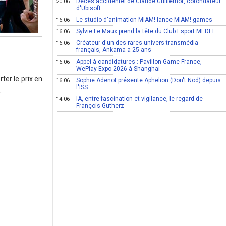
Décès accidentel de Claude Guillemot, cofondateur
20.06
d'Ubisoft
Le studio d'animation MIAM! lance MIAM! games
16.06
Sylvie Le Maux prend la tête du Club Esport MEDEF
16.06
Créateur d'un des rares univers transmédia
16.06
français, Ankama a 25 ans
Appel à candidatures : Pavillon Game France,
16.06
WePlay Expo 2026 à Shanghai
ter le prix en
Sophie Adenot présente Aphelion (Don't Nod) depuis
16.06
l'ISS
.
IA, entre fascination et vigilance, le regard de
14.06
François Gutherz