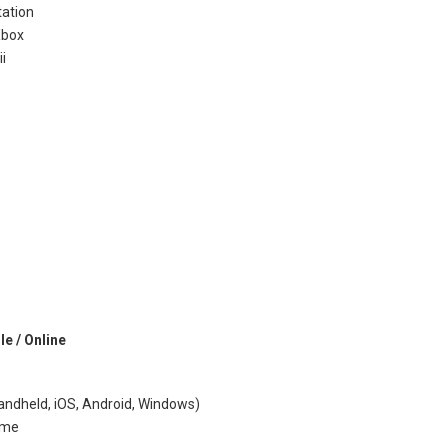
ation
Xbox
i
e / Online
andheld, iOS, Android, Windows)
ame