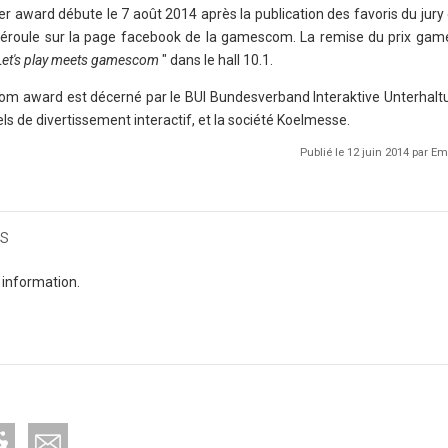
r award débute le 7 août 2014 après la publication des favoris du jury
e déroule sur la page facebook de la gamescom. La remise du prix g
et's play meets gamescom
" dans le hall 10.1.
com award est décerné par le BUI Bundesverband Interaktive Unterhal
iels de divertissement interactif, et la société Koelmesse.
Publié le 12 juin 2014 par 
s
 information.