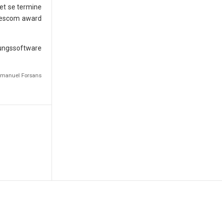
 et se termine
amescom award
tungssoftware
Emmanuel Forsans