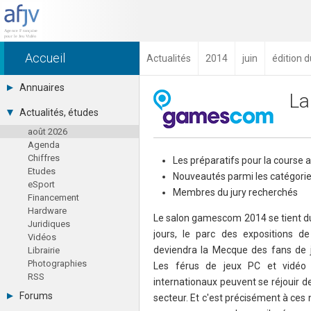
Accueil
Actualités
2014
juin
édition d
Annuaires
La
Toutes les sociétés (691)
Actualités, études
Studios (418)
août 2026
Editeurs (49)
Agenda
Distributeurs (16)
Chiffres
Hard. / Accessoires (10)
Les préparatifs pour la course 
Etudes
Middlewares (15)
Nouveautés parmi les catégories
eSport
Prestataires (99)
Membres du jury recherchés
Financement
Assoc. / Syndicats (21)
Hardware
Formations / Ecoles (46)
Le salon gamescom 2014 se tient du
Juridiques
Presse spécialisée (17)
jours, le parc des expositions de
Vidéos
deviendra la Mecque des fans de 
Librairie
Photographies
Les férus de jeux PC et vidéo e
RSS
internationaux peuvent se réjouir
Forums
secteur. Et c'est précisément à ces