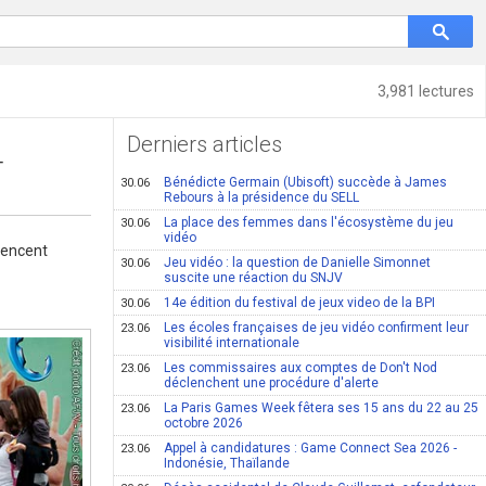
3,981 lectures
Derniers articles
4
Bénédicte Germain (Ubisoft) succède à James
30.06
Rebours à la présidence du SELL
La place des femmes dans l'écosystème du jeu
30.06
vidéo
mencent
Jeu vidéo : la question de Danielle Simonnet
30.06
suscite une réaction du SNJV
14e édition du festival de jeux video de la BPI
30.06
Les écoles françaises de jeu vidéo confirment leur
23.06
visibilité internationale
Les commissaires aux comptes de Don't Nod
23.06
déclenchent une procédure d'alerte
La Paris Games Week fêtera ses 15 ans du 22 au 25
23.06
octobre 2026
Appel à candidatures : Game Connect Sea 2026 -
23.06
Indonésie, Thaïlande