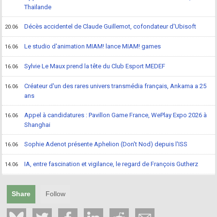
Thaïlande
Décès accidentel de Claude Guillemot, cofondateur d'Ubisoft
20.06
Le studio d'animation MIAM! lance MIAM! games
16.06
Sylvie Le Maux prend la tête du Club Esport MEDEF
16.06
Créateur d'un des rares univers transmédia français, Ankama a 25
16.06
ans
Appel à candidatures : Pavillon Game France, WePlay Expo 2026 à
16.06
Shanghai
Sophie Adenot présente Aphelion (Don't Nod) depuis l'ISS
16.06
IA, entre fascination et vigilance, le regard de François Gutherz
14.06
Share
Follow