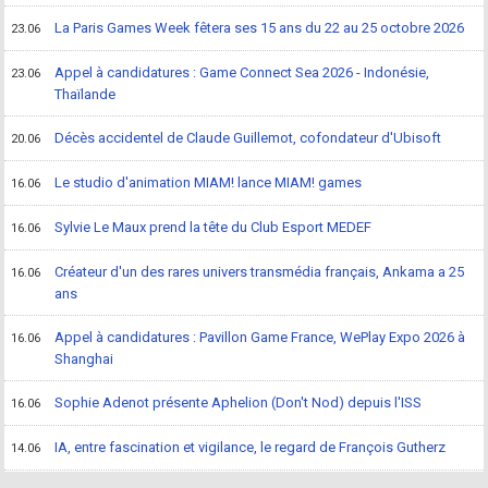
La Paris Games Week fêtera ses 15 ans du 22 au 25 octobre 2026
23.06
Appel à candidatures : Game Connect Sea 2026 - Indonésie,
23.06
Thaïlande
Décès accidentel de Claude Guillemot, cofondateur d'Ubisoft
20.06
Le studio d'animation MIAM! lance MIAM! games
16.06
Sylvie Le Maux prend la tête du Club Esport MEDEF
16.06
Créateur d'un des rares univers transmédia français, Ankama a 25
16.06
ans
Appel à candidatures : Pavillon Game France, WePlay Expo 2026 à
16.06
Shanghai
Sophie Adenot présente Aphelion (Don't Nod) depuis l'ISS
16.06
IA, entre fascination et vigilance, le regard de François Gutherz
14.06