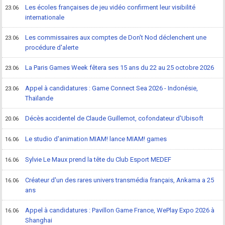
Les écoles françaises de jeu vidéo confirment leur visibilité
23.06
internationale
Les commissaires aux comptes de Don't Nod déclenchent une
23.06
procédure d'alerte
La Paris Games Week fêtera ses 15 ans du 22 au 25 octobre 2026
23.06
Appel à candidatures : Game Connect Sea 2026 - Indonésie,
23.06
Thaïlande
Décès accidentel de Claude Guillemot, cofondateur d'Ubisoft
20.06
Le studio d'animation MIAM! lance MIAM! games
16.06
Sylvie Le Maux prend la tête du Club Esport MEDEF
16.06
Créateur d'un des rares univers transmédia français, Ankama a 25
16.06
ans
Appel à candidatures : Pavillon Game France, WePlay Expo 2026 à
16.06
Shanghai