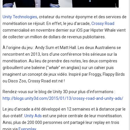
Unity Technologies
, créateur du moteur éponyme et des services de
monétisation se réjouit. En effet, le jeu d'arcade,
Crossy Road
commercialisé en novembre dernier sur iOS par Hipster Whale vient
de collecter un million de dollars de revenus publicitaires.
À l'origine du jeu : Andy Sum et Matt Hall. Les deux Australiens se
rencontrent en 2013, lors d'une conférence très sérieuse sur la
monétisation. Au lieu de prendre des notes, les deux compères
gribouillent une baleine ("
whale
" en anglais) sur un cahier puis
imaginent un concept de jeux vidéo. Inspiré par Froggy, Flappy Birds
ou Disco Zoo, Crossy Road est né !
Rendez-vous sur le blog de Unity 3D pour plus d'informations :
http://blogs.unity3d.com/2015/01/13/crossy-road-and-unity-ads/
Le jeu d'arcade a été développé en 12 semaines et à distance par le
duo créatif.
Unity Ads
est une pièce centrale de leur monétisation.
Ainsi, plus de 200 000 personnes ont partagé leur replay en trois
mois via
Everyplay
.