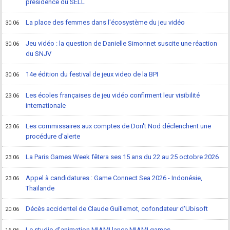
présidence du SELL
La place des femmes dans l'écosystème du jeu vidéo
30.06
Jeu vidéo : la question de Danielle Simonnet suscite une réaction
30.06
du SNJV
14e édition du festival de jeux video de la BPI
30.06
Les écoles françaises de jeu vidéo confirment leur visibilité
23.06
internationale
Les commissaires aux comptes de Don't Nod déclenchent une
23.06
procédure d'alerte
La Paris Games Week fêtera ses 15 ans du 22 au 25 octobre 2026
23.06
Appel à candidatures : Game Connect Sea 2026 - Indonésie,
23.06
Thaïlande
Décès accidentel de Claude Guillemot, cofondateur d'Ubisoft
20.06
Le studio d'animation MIAM! lance MIAM! games