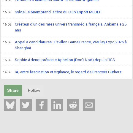
16.06
Sylvie Le Maux prend la tête du Club Esport MEDEF
16.06
Créateur d'un des rares univers transmédia français, Ankama a 25
16.06
ans
Appel à candidatures : Pavillon Game France, WePlay Expo 2026 à
16.06
Shanghai
Sophie Adenot présente Aphelion (Don't Nod) depuis l'ISS
16.06
IA, entre fascination et vigilance, le regard de François Gutherz
14.06
Share
Follow