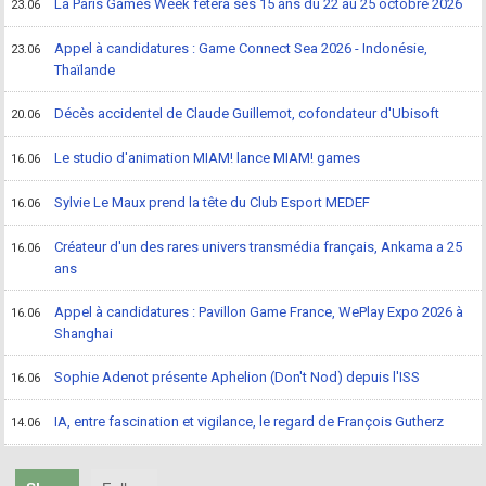
La Paris Games Week fêtera ses 15 ans du 22 au 25 octobre 2026
23.06
Appel à candidatures : Game Connect Sea 2026 - Indonésie,
23.06
Thaïlande
Décès accidentel de Claude Guillemot, cofondateur d'Ubisoft
20.06
Le studio d'animation MIAM! lance MIAM! games
16.06
Sylvie Le Maux prend la tête du Club Esport MEDEF
16.06
Créateur d'un des rares univers transmédia français, Ankama a 25
16.06
ans
Appel à candidatures : Pavillon Game France, WePlay Expo 2026 à
16.06
Shanghai
Sophie Adenot présente Aphelion (Don't Nod) depuis l'ISS
16.06
IA, entre fascination et vigilance, le regard de François Gutherz
14.06