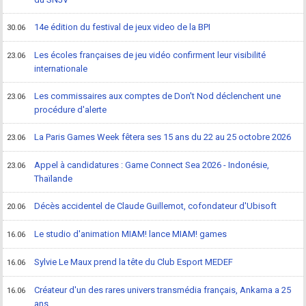
14e édition du festival de jeux video de la BPI
30.06
Les écoles françaises de jeu vidéo confirment leur visibilité
23.06
internationale
Les commissaires aux comptes de Don't Nod déclenchent une
23.06
procédure d'alerte
La Paris Games Week fêtera ses 15 ans du 22 au 25 octobre 2026
23.06
Appel à candidatures : Game Connect Sea 2026 - Indonésie,
23.06
Thaïlande
Décès accidentel de Claude Guillemot, cofondateur d'Ubisoft
20.06
Le studio d'animation MIAM! lance MIAM! games
16.06
Sylvie Le Maux prend la tête du Club Esport MEDEF
16.06
Créateur d'un des rares univers transmédia français, Ankama a 25
16.06
ans