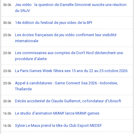
Jeu vidéo : la question de Danielle Simonnet suscite une réaction
30.06
du SNJV
14e édition du festival de jeux video de la BPI
30.06
Les écoles françaises de jeu vidéo confirment leur visibilité
23.06
internationale
Les commissaires aux comptes de Don't Nod déclenchent une
23.06
procédure d'alerte
La Paris Games Week fêtera ses 15 ans du 22 au 25 octobre 2026
23.06
Appel à candidatures : Game Connect Sea 2026 - Indonésie,
23.06
Thaïlande
Décès accidentel de Claude Guillemot, cofondateur d'Ubisoft
20.06
Le studio d'animation MIAM! lance MIAM! games
16.06
Sylvie Le Maux prend la tête du Club Esport MEDEF
16.06