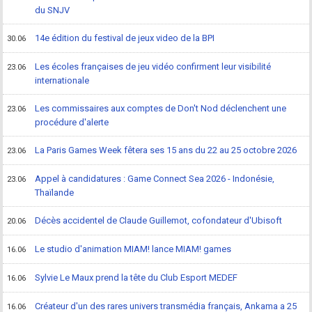
du SNJV
14e édition du festival de jeux video de la BPI
30.06
Les écoles françaises de jeu vidéo confirment leur visibilité
23.06
internationale
Les commissaires aux comptes de Don't Nod déclenchent une
23.06
procédure d'alerte
La Paris Games Week fêtera ses 15 ans du 22 au 25 octobre 2026
23.06
Appel à candidatures : Game Connect Sea 2026 - Indonésie,
23.06
Thaïlande
Décès accidentel de Claude Guillemot, cofondateur d'Ubisoft
20.06
Le studio d'animation MIAM! lance MIAM! games
16.06
Sylvie Le Maux prend la tête du Club Esport MEDEF
16.06
Créateur d'un des rares univers transmédia français, Ankama a 25
16.06