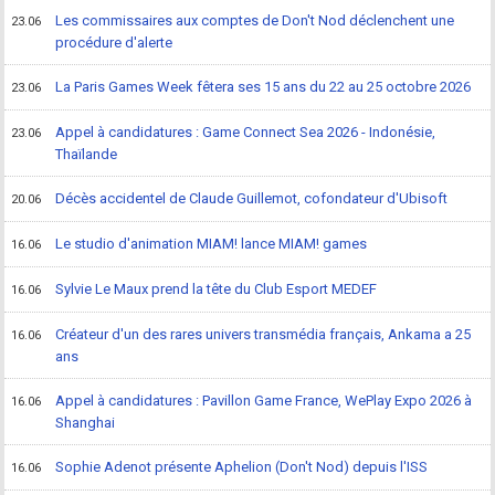
Les commissaires aux comptes de Don't Nod déclenchent une
23.06
procédure d'alerte
La Paris Games Week fêtera ses 15 ans du 22 au 25 octobre 2026
23.06
Appel à candidatures : Game Connect Sea 2026 - Indonésie,
23.06
Thaïlande
Décès accidentel de Claude Guillemot, cofondateur d'Ubisoft
20.06
Le studio d'animation MIAM! lance MIAM! games
16.06
Sylvie Le Maux prend la tête du Club Esport MEDEF
16.06
Créateur d'un des rares univers transmédia français, Ankama a 25
16.06
ans
Appel à candidatures : Pavillon Game France, WePlay Expo 2026 à
16.06
Shanghai
Sophie Adenot présente Aphelion (Don't Nod) depuis l'ISS
16.06