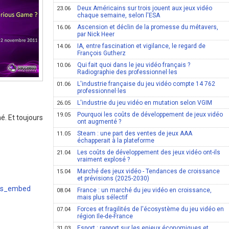
Deux Américains sur trois jouent aux jeux vidéo
23.06
chaque semaine, selon l'ESA
Ascension et déclin de la promesse du métavers,
16.06
par Nick Heer
IA, entre fascination et vigilance, le regard de
14.06
François Gutherz
Qui fait quoi dans le jeu vidéo français ?
10.06
Radiographie des professionnel·les
L'industrie française du jeu vidéo compte 14 762
01.06
professionnel·les
L'industrie du jeu vidéo en mutation selon VGIM
26.05
Pourquoi les coûts de développement de jeux vidéo
19.05
é. Et toujours
ont augmenté ?
Steam : une part des ventes de jeux AAA
11.05
échapperait à la plateforme
Les coûts de développement des jeux vidéo ont-ils
21.04
vraiment explosé ?
Marché des jeux vidéo - Tendances de croissance
15.04
et prévisions (2025-2030)
=ss_embed
France : un marché du jeu vidéo en croissance,
08.04
mais plus sélectif
Forces et fragilités de l'écosystème du jeu vidéo en
07.04
région Ile-de-France
Esport : rapport sur les enjeux économiques et
31.03