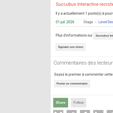
Succubus Interactive recrut
Il y a actuellement 1 poste(s) à pourv
01 juil. 2026
Stage
Level De
Plus d'informations sur
Succubus Int
Signaler une erreur
Commentaires des lecteur
Soyez le premier à commenter cette
Poster un commentaire
Share
Follow