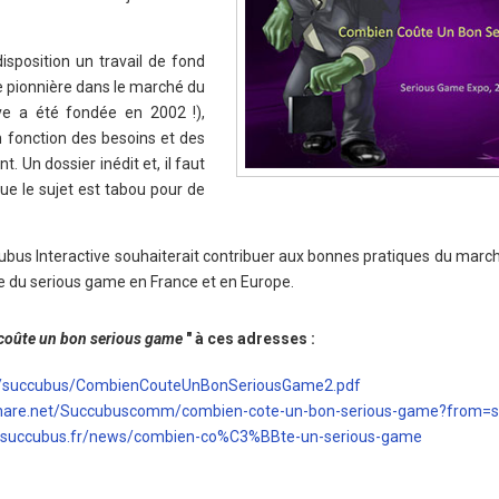
isposition un travail de fond
 pionnière dans le marché du
ve a été fondée en 2002 !),
n fonction des besoins et des
. Un dossier inédit et, il faut
que le sujet est tabou pour de
ubus Interactive souhaiterait contribuer aux bonnes pratiques du march
ce du serious game en France et en Europe.
oûte un bon serious game
" à ces adresses :
r/succubus/CombienCouteUnBonSeriousGame2.pdf
hare.net/Succubuscomm/combien-cote-un-bon-serious-game?from
succubus.fr/news/combien-co%C3%BBte-un-serious-game