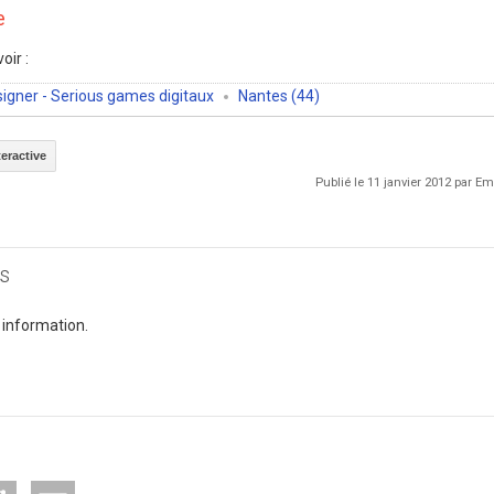
e
oir :
signer - Serious games digitaux
Nantes (44)
eractive
Publié le 11 janvier 2012 par 
s
 information.