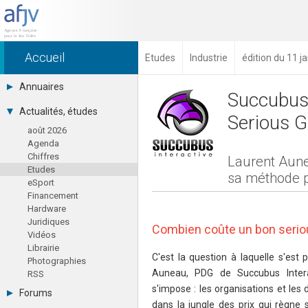
Accueil
Etudes
Industrie
édition du 11 j
Annuaires
Succubus I
Toutes les sociétés (691)
Actualités, études
Serious 
Studios (418)
août 2026
Editeurs (49)
Agenda
Distributeurs (16)
Chiffres
Hard. / Accessoires (10)
Laurent Aune
Etudes
Middlewares (15)
sa méthode p
eSport
Prestataires (99)
Financement
Assoc. / Syndicats (21)
Hardware
Formations / Ecoles (46)
Juridiques
Presse spécialisée (17)
Combien coûte un bon seri
Vidéos
Librairie
C'est la question à laquelle s'est
Photographies
Auneau, PDG de Succubus Intera
RSS
s'impose : les organisations et les
Forums
dans la jungle des prix qui règne 