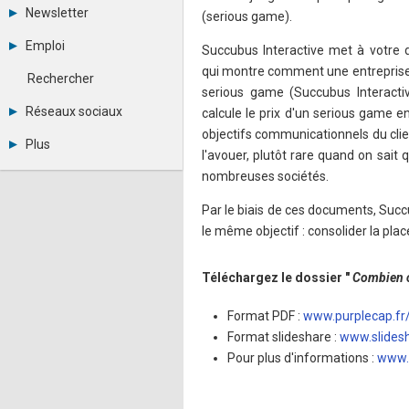
Tous les forums
Newsletter
(serious game).
Créer un compte
Archives
Se connecter
Emploi
Succubus Interactive met à votre d
Abonnement
Messages privés
Consulter les annonces
qui montre comment une entreprise
Contacter un modérateur
Rechercher
Déposer une annonce
serious game (Succubus Interacti
Observatoire de l'emploi
Réseaux sociaux
calcule le prix d'un serious game e
Métiers et compétences
objectifs communicationnels du client
Twitter
Plus
Youtube
l'avouer, plutôt rare quand on sait 
Annonceurs
LinkedIn
nombreuses sociétés.
Statistiques
Facebook
Plan du site
Instagram
Par le biais de ces documents, Succ
Sitemap XML
Pinterest
le même objectif : consolider la pla
Ping Awards
A propos
Mentions légales
Téléchargez le dossier "
Combien c
Format PDF :
www.purplecap.f
Format slideshare :
www.slides
Pour plus d'informations :
www.