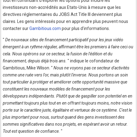
tout en continuant d'explorer les options pour inclure les
investisseurs non-accrédités aux Etats-Unis à mesure que les
directives réglementaires du JOBS Act Title III deviennent plus
claires. Les gens intéressés pour en apprendre plus peuvent nous
contacter sur
Gambitious.com
pour plus d'informations.
"
De nouveaux sites de financement participatif pour les jeux vidéo
émergent à un rythme régulier, affirmant être les premiers à faire ceci ou
cela. Nous opérons sur ce secteur, la fusion de l'édition et du
financement, depuis déjà trois ans.
" indique le cofondateur de
Gambitious, Mike Wilson. "
Nous ne voyons pas ce secteur d'activités
comme une ruée vers l'or, mais plutôt l'inverse. Nous portons un soin
tout particulier à protéger et améliorer cette opportunité massive que
constituent les nouveaux modèles de financement pour les
développeurs indépendants. Plutôt que de gaspiller son potentiel en en
promettant toujours plus tout en en offrant toujours moins, notre vision
porte sur le caractère juste, égalitaire et vertueux de ce système. C'est le
plus important pour nous, surtout quand des gens investissent des
sommes significatives dans nos projets, en espérant avoir un retour.
Tout est question de confiance.
"