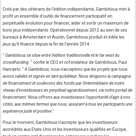
Créé par des vétérans de l'édition indépendante, Gambitious met à
profit un ensemble d'outils de financement participatif en
perpétuelle évolution pour financer, aider et sortir un maximum de
bons jeux indépendants. Opérationnel depuis 2012 au sein de ses
bureaux à Amsterdam et Austin, Gambitious produit et édite les
jeux qu'il finance depuis la fin de l'année 2014.
"
Gambitious se situe entre l'édition traditionnelle et le far west du
crowdfunding.
" confie le CEO et cofondateur de Gambitious, Paul
Hanraets. "
A Gambitious, nous n'acceptons que les projets que nous
avons validés et signés en tant qu'éditeur. Nous dirigeons la campagne
de financement et soulevons des fonds par l'intermédiaire de notre
réseau d'investisseurs en perpétuel agrandissement, via notre portail de
financement. Nous offrons aux investisseurs l'opportunité d'agir à nos
côtés, aux mêmes termes que nous, assurant à tous les participants une
expérience juste et positive
".
Pour le moment, Gambitious n'accepte que les investisseurs
accrédités aux Etats-Unis et les investisseurs qualifiés en Europe,