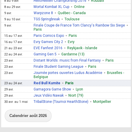
Hello!Nexen Championship 2016
Roubaix
8 au 9 avr.
Mortal Kombat XL Cup
Online
8 au 29 avr.
Warpzone 8
Québec - Canada
9 avr.
TGS Springbreak
Toulouse
9 au 10 avr.
Finale Coupe de France Tom Clancy's Rainbow Six Siege
9 avr.
Paris
Paris Comics Expo
Paris
15 au 17 avr.
Evry Games City 2
Evry
16 au 17 avr.
EVE Fanfest 2016
Reykjavik - Islande
21 au 23 avr.
Gaming Gen 5
Gardanne (13)
22 au 24 avr.
Distant Worlds: music from Final Fantasy
Paris
23 avr.
Finale Student Gaming League
Paris
23 avr.
Journée portes ouvertes Ludus Académie
Bruxelles -
23 avr.
Belgique
Red Bull Kumite
Paris
23 au 24 avr.
Gamagora Game Show
Lyon
29 avr.
Jeux Vidéo Nawak
Niort (79)
29 avr.
TribalStone (Tournoi HearthStone)
Montpellier
30 avr. au 1 mai
Calendrier août 2026