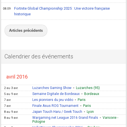
Fortnite Global Championship 2025 : Une victoire française
08.09
historique
Articles précédents
Calendrier des événements
avril 2016
Luzarches Gaming Show
Luzarches (95)
2 au 3 avr.
Semaine Digitale de Bordeaux
Bordeaux
5 au 9 avr.
Les pionniers du jeu vidéo
Paris
7 avr.
Finale Asus ROG Tournament
Paris
7 avr.
Japan Touch Haru / Geek Touch
Lyon
8 au 9 avr.
Wargaming.net League 2016 Grand Finals
Varsovie -
8 au 9 avr.
Pologne