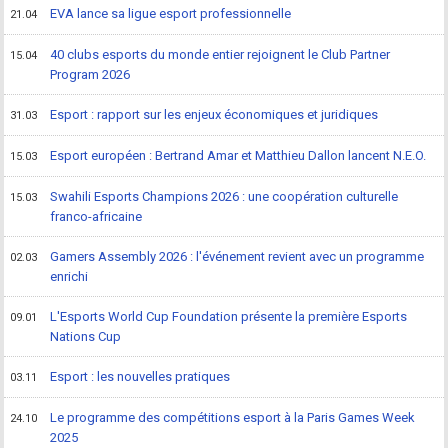
EVA lance sa ligue esport professionnelle
21.04
40 clubs esports du monde entier rejoignent le Club Partner
15.04
Program 2026
Esport : rapport sur les enjeux économiques et juridiques
31.03
Esport européen : Bertrand Amar et Matthieu Dallon lancent N.E.O.
15.03
Swahili Esports Champions 2026 : une coopération culturelle
15.03
franco-africaine
Gamers Assembly 2026 : l'événement revient avec un programme
02.03
enrichi
L'Esports World Cup Foundation présente la première Esports
09.01
Nations Cup
Esport : les nouvelles pratiques
03.11
Le programme des compétitions esport à la Paris Games Week
24.10
2025