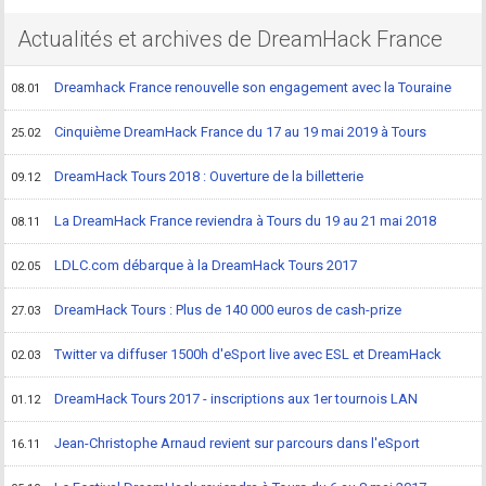
Actualités et archives de DreamHack France
Dreamhack France renouvelle son engagement avec la Touraine
08.01
Cinquième DreamHack France du 17 au 19 mai 2019 à Tours
25.02
DreamHack Tours 2018 : Ouverture de la billetterie
09.12
La DreamHack France reviendra à Tours du 19 au 21 mai 2018
08.11
LDLC.com débarque à la DreamHack Tours 2017
02.05
DreamHack Tours : Plus de 140 000 euros de cash-prize
27.03
Twitter va diffuser 1500h d'eSport live avec ESL et DreamHack
02.03
DreamHack Tours 2017 - inscriptions aux 1er tournois LAN
01.12
Jean-Christophe Arnaud revient sur parcours dans l'eSport
16.11