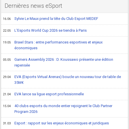
Dernières news eSport
Sylvie Le Maux prend la tête du Club Esport MEDEF
16.06
L'Esports World Cup 2026 se tiendra à Paris
22.05
Brawl Stars : entre performances esportives et enjeux
19.05
économiques
Gamers Assembly 2026 : D. Koussawo présente une édition
05.05
repensée
EVA (Esports Virtual Arenas) boucle un nouveau tour de table de
29.04
35M€
EVA lance sa ligue esport professionnelle
21.04
40 clubs esports du monde entier rejoignent le Club Partner
15.04
Program 2026
Esport : rapport sur les enjeux économiques et juridiques
31.03