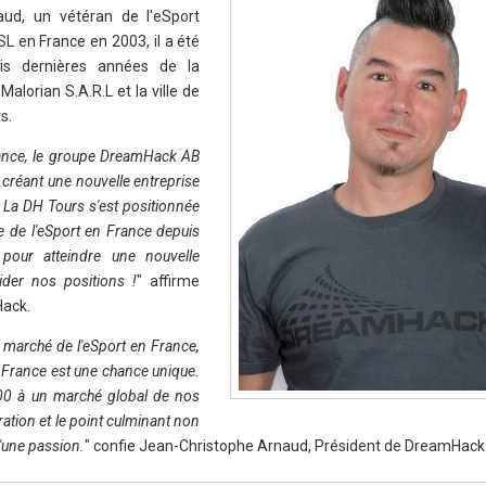
aud, un vétéran de l'eSport
SL en France en 2003, il a été
ois dernières années de la
alorian S.A.R.L et la ville de
s.
rance, le groupe DreamHack AB
créant une nouvelle entreprise
a DH Tours s'est positionnée
e de l'eSport en France depuis
pour atteindre une nouvelle
der nos positions !
" affirme
Hack.
marché de l'eSport en France,
k France est une chance unique.
000 à un marché global de nos
ation et le point culminant non
d'une passion.
" confie Jean-Christophe Arnaud, Président de DreamHack