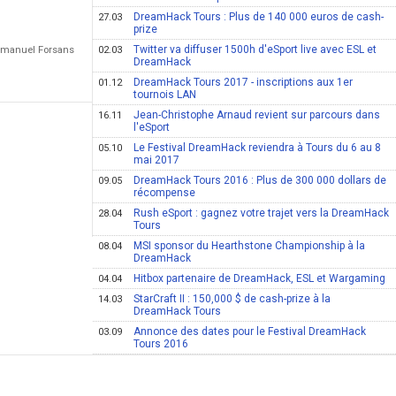
DreamHack Tours : Plus de 140 000 euros de cash-
27.03
prize
Twitter va diffuser 1500h d'eSport live avec ESL et
Emmanuel Forsans
02.03
DreamHack
DreamHack Tours 2017 - inscriptions aux 1er
01.12
tournois LAN
Jean-Christophe Arnaud revient sur parcours dans
16.11
l'eSport
Le Festival DreamHack reviendra à Tours du 6 au 8
05.10
mai 2017
DreamHack Tours 2016 : Plus de 300 000 dollars de
09.05
récompense
Rush eSport : gagnez votre trajet vers la DreamHack
28.04
Tours
MSI sponsor du Hearthstone Championship à la
08.04
DreamHack
Hitbox partenaire de DreamHack, ESL et Wargaming
04.04
StarCraft II : 150,000 $ de cash-prize à la
14.03
DreamHack Tours
Annonce des dates pour le Festival DreamHack
03.09
Tours 2016