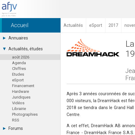
Accueil
Actualités
eSport
2017
nove
Annuaires
La
Toutes les sociétés (691)
Actualités, études
19
Studios (418)
août 2026
Editeurs (49)
Agenda
Distributeurs (16)
Chiffres
Hard. / Accessoires (10)
Jea
Etudes
Middlewares (15)
Fra
eSport
Prestataires (99)
Financement
Assoc. / Syndicats (21)
Hardware
Formations / Ecoles (46)
Après 3 années couronnées de succ
Juridiques
Presse spécialisée (17)
000 visiteurs, la DreamHack est fi
Vidéos
2018 se tiendra dans le Grand Hall
Librairie
Photographies
Centre.
RSS
A cet effet, DreamHack AB annonce 
Forums
France - DreamHack France S.A.S