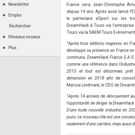
Tous les forums
Newsletter
France sera Jean-Christophe Arn
Créer un compte
depuis 14 ans. Après avoir lancé l'E
Archives
Se connecter
Emploi
Abonnement
le partenaire eSport sur les tr
Messages privés
Consulter les annonces
Contacter un modérateur
DreamHack à Tours via l'entreprise M
Rechercher
Déposer une annonce
Tours via la SAEM Tours Evènement
Observatoire de l'emploi
Réseaux sociaux
Métiers et compétences
"
Après trois éditions majeures en F
Twitter
Plus
développe sa présence en France en 
Youtube
Annonceurs
LinkedIn
commune, DreamHack France S.A.S. L
Statistiques
Facebook
comme une référence dans l'industri
Plan du site
Instagram
2015 et tout est désormais prêt 
Sitemap XML
Pinterest
dimension en 2018 afin de consoli
Ping Awards
A propos
Marcus Lindmark, le CEO de Dream
Mentions légales
"
Après 14 années de dévouement au 
l'opportunité de diriger la DreamHac
D'une toute nouvelle industrie en 2
jours, ce nouveau rôle est une consécr
seulement d'une carrière, mais aussi 