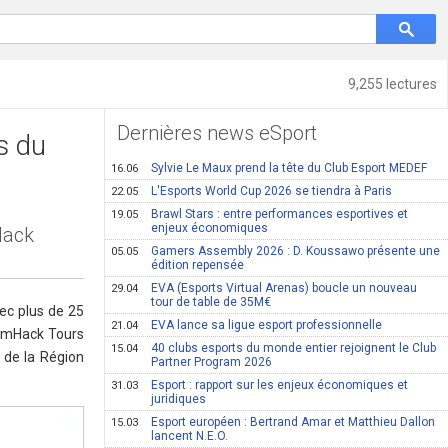
9,255 lectures
Dernières news eSport
s du
Sylvie Le Maux prend la tête du Club Esport MEDEF
16.06
L'Esports World Cup 2026 se tiendra à Paris
22.05
Brawl Stars : entre performances esportives et
19.05
enjeux économiques
Hack
Gamers Assembly 2026 : D. Koussawo présente une
05.05
édition repensée
EVA (Esports Virtual Arenas) boucle un nouveau
29.04
tour de table de 35M€
ec plus de 25
EVA lance sa ligue esport professionnelle
21.04
eamHack Tours
40 clubs esports du monde entier rejoignent le Club
15.04
 de la Région
Partner Program 2026
Esport : rapport sur les enjeux économiques et
31.03
juridiques
Esport européen : Bertrand Amar et Matthieu Dallon
15.03
lancent N.E.O.