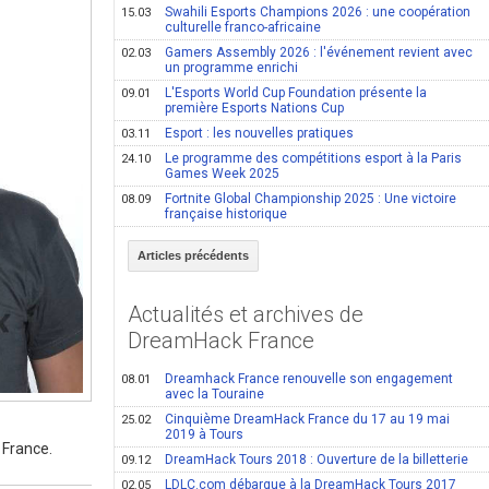
Swahili Esports Champions 2026 : une coopération
15.03
culturelle franco-africaine
Gamers Assembly 2026 : l'événement revient avec
02.03
un programme enrichi
L'Esports World Cup Foundation présente la
09.01
première Esports Nations Cup
Esport : les nouvelles pratiques
03.11
Le programme des compétitions esport à la Paris
24.10
Games Week 2025
Fortnite Global Championship 2025 : Une victoire
08.09
française historique
Articles précédents
Actualités et archives de
DreamHack France
Dreamhack France renouvelle son engagement
08.01
avec la Touraine
Cinquième DreamHack France du 17 au 19 mai
25.02
2019 à Tours
 France.
DreamHack Tours 2018 : Ouverture de la billetterie
09.12
LDLC.com débarque à la DreamHack Tours 2017
02.05