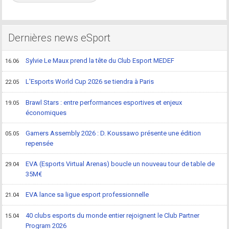
Dernières news eSport
Sylvie Le Maux prend la tête du Club Esport MEDEF
16.06
L'Esports World Cup 2026 se tiendra à Paris
22.05
Brawl Stars : entre performances esportives et enjeux
19.05
économiques
Gamers Assembly 2026 : D. Koussawo présente une édition
05.05
repensée
EVA (Esports Virtual Arenas) boucle un nouveau tour de table de
29.04
35M€
EVA lance sa ligue esport professionnelle
21.04
40 clubs esports du monde entier rejoignent le Club Partner
15.04
Program 2026