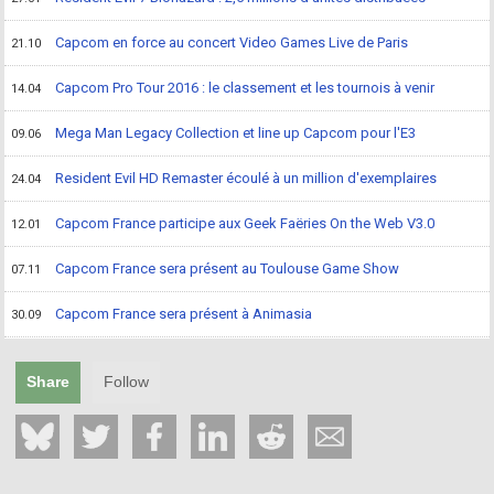
Capcom en force au concert Video Games Live de Paris
21.10
Capcom Pro Tour 2016 : le classement et les tournois à venir
14.04
Mega Man Legacy Collection et line up Capcom pour l'E3
09.06
Resident Evil HD Remaster écoulé à un million d'exemplaires
24.04
Capcom France participe aux Geek Faëries On the Web V3.0
12.01
Capcom France sera présent au Toulouse Game Show
07.11
Capcom France sera présent à Animasia
30.09
Share
Follow