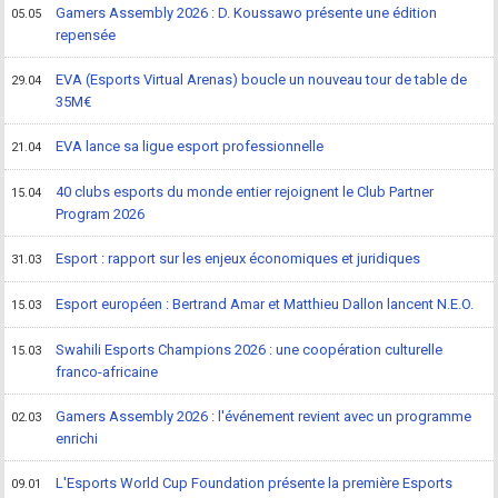
Gamers Assembly 2026 : D. Koussawo présente une édition
05.05
repensée
EVA (Esports Virtual Arenas) boucle un nouveau tour de table de
29.04
35M€
EVA lance sa ligue esport professionnelle
21.04
40 clubs esports du monde entier rejoignent le Club Partner
15.04
Program 2026
Esport : rapport sur les enjeux économiques et juridiques
31.03
Esport européen : Bertrand Amar et Matthieu Dallon lancent N.E.O.
15.03
Swahili Esports Champions 2026 : une coopération culturelle
15.03
franco-africaine
Gamers Assembly 2026 : l'événement revient avec un programme
02.03
enrichi
L'Esports World Cup Foundation présente la première Esports
09.01