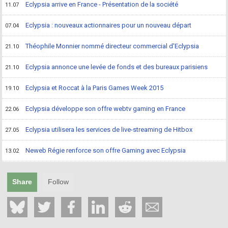
Eclypsia arrive en France - Présentation de la société
11.07
Eclypsia : nouveaux actionnaires pour un nouveau départ
07.04
Théophile Monnier nommé directeur commercial d'Eclypsia
21.10
Eclypsia annonce une levée de fonds et des bureaux parisiens
21.10
Eclypsia et Roccat à la Paris Games Week 2015
19.10
Eclypsia développe son offre webtv gaming en France
22.06
Eclypsia utilisera les services de live-streaming de Hitbox
27.05
Neweb Régie renforce son offre Gaming avec Eclypsia
13.02
Share
Follow