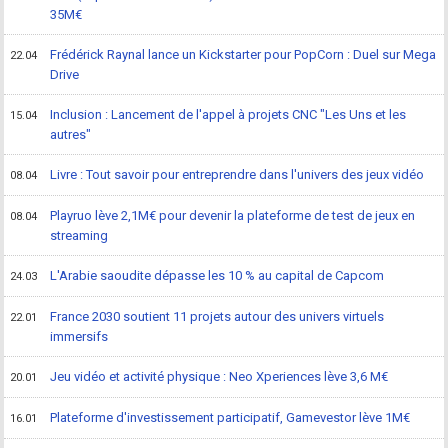
35M€
Frédérick Raynal lance un Kickstarter pour PopCorn : Duel sur Mega
22.04
Drive
Inclusion : Lancement de l'appel à projets CNC "Les Uns et les
15.04
autres"
Livre : Tout savoir pour entreprendre dans l'univers des jeux vidéo
08.04
Playruo lève 2,1M€ pour devenir la plateforme de test de jeux en
08.04
streaming
L'Arabie saoudite dépasse les 10 % au capital de Capcom
24.03
France 2030 soutient 11 projets autour des univers virtuels
22.01
immersifs
Jeu vidéo et activité physique : Neo Xperiences lève 3,6 M€
20.01
Plateforme d'investissement participatif, Gamevestor lève 1M€
16.01