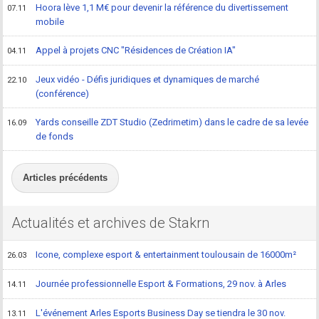
Hoora lève 1,1 M€ pour devenir la référence du divertissement
07.11
mobile
Appel à projets CNC "Résidences de Création IA"
04.11
Jeux vidéo - Défis juridiques et dynamiques de marché
22.10
(conférence)
Yards conseille ZDT Studio (Zedrimetim) dans le cadre de sa levée
16.09
de fonds
Articles précédents
Actualités et archives de Stakrn
Icone, complexe esport & entertainment toulousain de 16000m²
26.03
Journée professionnelle Esport & Formations, 29 nov. à Arles
14.11
L'événement Arles Esports Business Day se tiendra le 30 nov.
13.11