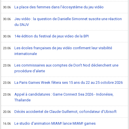
La place des femmes dans l'écosystème du jeu vidéo
30.06
Jeu vidéo : la question de Danielle Simonnet suscite une réaction
30.06
du SNJV
14e édition du festival de jeux video de la BPI
30.06
Les écoles françaises de jeu vidéo confirment leur visibilité
23.06
internationale
Les commissaires aux comptes de Don't Nod déclenchent une
23.06
procédure d'alerte
La Paris Games Week fêtera ses 15 ans du 22 au 25 octobre 2026
23.06
Appel à candidatures : Game Connect Sea 2026 - Indonésie,
23.06
Thaïlande
Décès accidentel de Claude Guillemot, cofondateur d'Ubisoft
20.06
Le studio d'animation MIAM! lance MIAM! games
16.06