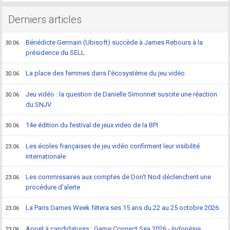
Derniers articles
Bénédicte Germain (Ubisoft) succède à James Rebours à la
30.06
présidence du SELL
La place des femmes dans l'écosystème du jeu vidéo
30.06
Jeu vidéo : la question de Danielle Simonnet suscite une réaction
30.06
du SNJV
14e édition du festival de jeux video de la BPI
30.06
Les écoles françaises de jeu vidéo confirment leur visibilité
23.06
internationale
Les commissaires aux comptes de Don't Nod déclenchent une
23.06
procédure d'alerte
La Paris Games Week fêtera ses 15 ans du 22 au 25 octobre 2026
23.06
Appel à candidatures : Game Connect Sea 2026 - Indonésie,
23.06