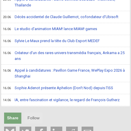
Thaïlande
Décès accidentel de Claude Guillemot, cofondateur d'Ubisoft
20.06
Le studio d'animation MIAM! lance MIAM! games
16.06
Sylvie Le Maux prend la tête du Club Esport MEDEF
16.06
Créateur d'un des rares univers transmédia français, Ankama a 25
16.06
ans
Appel à candidatures : Pavillon Game France, WePlay Expo 2026 à
16.06
Shanghai
Sophie Adenot présente Aphelion (Don't Nod) depuis l'ISS
16.06
IA, entre fascination et vigilance, le regard de François Gutherz
14.06
Share
Follow