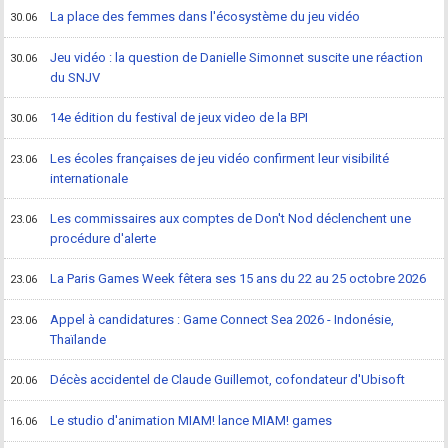
La place des femmes dans l'écosystème du jeu vidéo
30.06
Jeu vidéo : la question de Danielle Simonnet suscite une réaction
30.06
du SNJV
14e édition du festival de jeux video de la BPI
30.06
Les écoles françaises de jeu vidéo confirment leur visibilité
23.06
internationale
Les commissaires aux comptes de Don't Nod déclenchent une
23.06
procédure d'alerte
La Paris Games Week fêtera ses 15 ans du 22 au 25 octobre 2026
23.06
Appel à candidatures : Game Connect Sea 2026 - Indonésie,
23.06
Thaïlande
Décès accidentel de Claude Guillemot, cofondateur d'Ubisoft
20.06
Le studio d'animation MIAM! lance MIAM! games
16.06