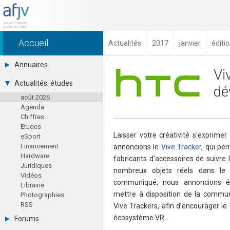
Accueil
Actualités
2017
janvier
éditi
Annuaires
Vi
Toutes les sociétés (691)
Actualités, études
dé
Studios (418)
août 2026
Editeurs (49)
Agenda
Distributeurs (16)
Chiffres
Hard. / Accessoires (10)
Etudes
Middlewares (15)
Laisser votre créativité s'exprimer
eSport
Prestataires (99)
Financement
annoncions le
Vive Tracker
, qui pe
Assoc. / Syndicats (21)
Hardware
Formations / Ecoles (46)
fabricants d'accessoires de suivre
Juridiques
Presse spécialisée (17)
nombreux objets réels dans le 
Vidéos
communiqué, nous annoncions é
Librairie
mettre à disposition de la comm
Photographies
RSS
Vive Trackers, afin d'encourager l
écosystème VR.
Forums