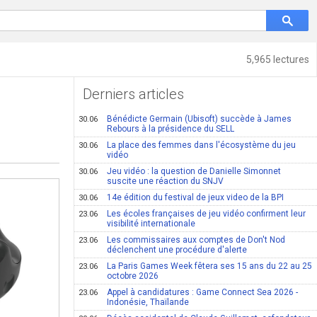
5,965 lectures
Derniers articles
Bénédicte Germain (Ubisoft) succède à James
30.06
Rebours à la présidence du SELL
La place des femmes dans l'écosystème du jeu
30.06
vidéo
Jeu vidéo : la question de Danielle Simonnet
30.06
suscite une réaction du SNJV
14e édition du festival de jeux video de la BPI
30.06
Les écoles françaises de jeu vidéo confirment leur
23.06
visibilité internationale
Les commissaires aux comptes de Don't Nod
23.06
déclenchent une procédure d'alerte
La Paris Games Week fêtera ses 15 ans du 22 au 25
23.06
octobre 2026
Appel à candidatures : Game Connect Sea 2026 -
23.06
Indonésie, Thaïlande