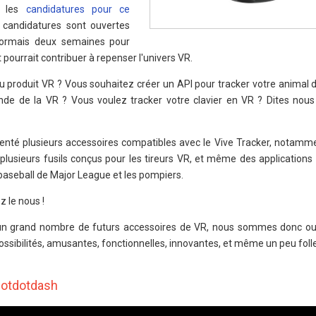
s les
candidatures pour ce
 candidatures sont ouvertes
ésormais deux semaines pour
pourrait contribuer à repenser l'univers VR.
u produit VR ? Vous souhaitez créer un API pour tracker votre animal
nde de la VR ? Vous voulez tracker votre clavier en VR ? Dites no
enté plusieurs accessoires compatibles avec le Vive Tracker, notamm
plusieurs fusils conçus pour les tireurs VR, et même des applications
 baseball de Major League et les pompiers.
z le nous !
 un grand nombre de futurs accessoires de VR, nous sommes donc ou
ossibilités, amusantes, fonctionnelles, innovantes, et même un peu folle
 dotdotdash