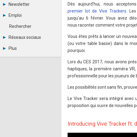
Tous les forums
Dès aujourd'hui, nous accepton
Newsletter
Créer un compte
premier lot de Vive Trackers
. Les
Archives
Se connecter
Emploi
jusqu'au 6 février. Vous avez d
Abonnement
Messages privés
Consulter les annonces
Contacter un modérateur
nous raconter comment votre projet 
Rechercher
Déposer une annonce
Observatoire de l'emploi
Vous êtes prêts à lancer un nouvea
Réseaux sociaux
Métiers et compétences
(ou votre table basse) dans le mo
Twitter
Plus
pourquoi.
Youtube
Annonceurs
LinkedIn
Lors du CES 2017, nous avons prés
Statistiques
Facebook
Plan du site
haptiques, la première caméra VR, 
Instagram
Sitemap XML
Pinterest
professionnelle pour les joueurs de
Ping Awards
A propos
Les possibilités sont sans fin, prouve
Mentions légales
Le Vive Tracker sera intégré avec
proposition qui ouvre de nouvelles p
Introducing Vive Tracker ft.