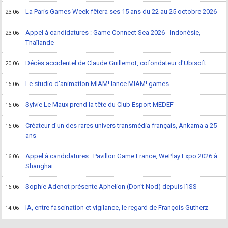
La Paris Games Week fêtera ses 15 ans du 22 au 25 octobre 2026
23.06
Appel à candidatures : Game Connect Sea 2026 - Indonésie,
23.06
Thaïlande
Décès accidentel de Claude Guillemot, cofondateur d'Ubisoft
20.06
Le studio d'animation MIAM! lance MIAM! games
16.06
Sylvie Le Maux prend la tête du Club Esport MEDEF
16.06
Créateur d'un des rares univers transmédia français, Ankama a 25
16.06
ans
Appel à candidatures : Pavillon Game France, WePlay Expo 2026 à
16.06
Shanghai
Sophie Adenot présente Aphelion (Don't Nod) depuis l'ISS
16.06
IA, entre fascination et vigilance, le regard de François Gutherz
14.06