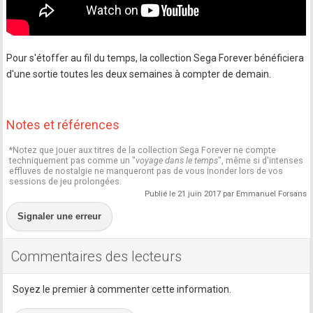
Pour s'étoffer au fil du temps, la collection Sega Forever bénéficiera
d'une sortie toutes les deux semaines à compter de demain.
Notes et références
*Notez que jouer aux titres de la collection Sega Forever ne compte
techniquement pas comme un "
voyage dans le temps
", même si d'intenses
effluves de nostalgie ne manqueront pas de vous inonder lors de vos
sessions de jeu prolongées.
Publié le 21 juin 2017 par Emmanuel Forsans
Signaler une erreur
Commentaires des lecteurs
Soyez le premier à commenter cette information.