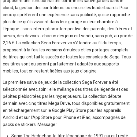
proposent des fonctionnalités comme les sauvegardes dans le
cloud, la gestion des contrôleurs ou encore les leaderboards. Pour
ceux qui préfèrent une expérience sans publicité, qui se rapproche
plus de ce qu'ils vivaient dans leur garage ou leur chambre à
l'époque - sans interruption intempestive des parents, des frères et
sœurs, des devoirs - chacun des jeux est vendu, sans pub, au prix de
2,26 €. La collection Sega Forever va s'étendre au fil du temps,
proposant à la fois les versions émulées et les portages complets
de titres qui ont fait le succès de toutes les consoles de Sega. Tous
ces titres sont ou seront parfaitement adaptés aux supports
mobiles, tout en restant fidèles aux jeux d'origine.
La première salve de jeux de la collection Sega Forever a été
sélectionnée avec soin : elle mélange des titres de légende et des
pépites plébiscitées par les hyperjoueurs. La collection débute
demain avec cinq titres Mega Drive, tous disponibles gratuitement
en téléchargement sur le Google Play Store pour les appareils
Android et sur l'App Store pour iPhone et iPad, accompagnés de
packs de stickers iMessage :
Sonic The Hedgehog, le titre légendaire de 1991 qui est resté