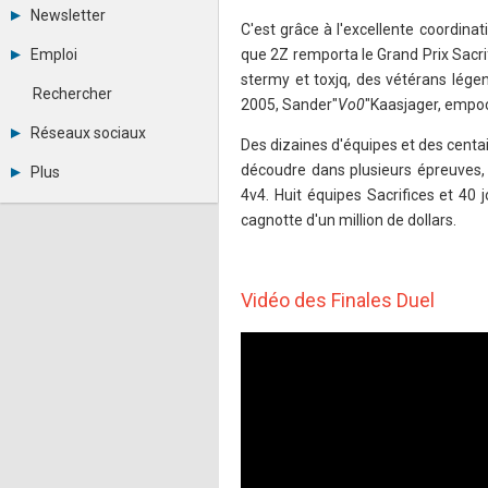
Tous les forums
Newsletter
Créer un compte
C'est grâce à l'excellente coordin
Archives
Se connecter
Emploi
que 2Z remporta le Grand Prix Sacrif
Abonnement
Messages privés
stermy et toxjq, des vétérans lége
Consulter les annonces
Contacter un modérateur
Rechercher
2005, Sander"
Vo0
"Kaasjager, empoc
Déposer une annonce
Observatoire de l'emploi
Réseaux sociaux
Des dizaines d'équipes et des cent
Métiers et compétences
Twitter
découdre dans plusieurs épreuves,
Plus
Youtube
4v4. Huit équipes Sacrifices et 40
Annonceurs
LinkedIn
cagnotte d'un million de dollars.
Statistiques
Facebook
Plan du site
Instagram
Sitemap XML
Pinterest
Ping Awards
Vidéo des Finales Duel
A propos
Mentions légales