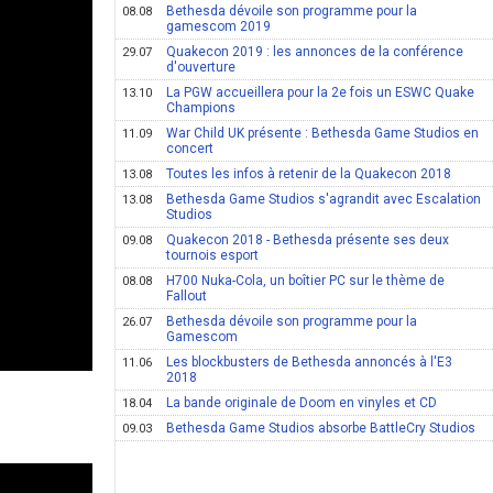
Bethesda dévoile son programme pour la
08.08
gamescom 2019
Quakecon 2019 : les annonces de la conférence
29.07
d'ouverture
La PGW accueillera pour la 2e fois un ESWC Quake
13.10
Champions
War Child UK présente : Bethesda Game Studios en
11.09
concert
Toutes les infos à retenir de la Quakecon 2018
13.08
Bethesda Game Studios s'agrandit avec Escalation
13.08
Studios
Quakecon 2018 - Bethesda présente ses deux
09.08
tournois esport
H700 Nuka-Cola, un boîtier PC sur le thème de
08.08
Fallout
Bethesda dévoile son programme pour la
26.07
Gamescom
Les blockbusters de Bethesda annoncés à l'E3
11.06
2018
La bande originale de Doom en vinyles et CD
18.04
Bethesda Game Studios absorbe BattleCry Studios
09.03