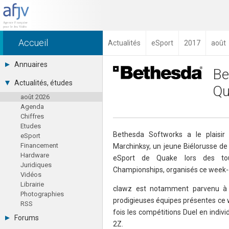
Accueil
Actualités
eSport
2017
août
Annuaires
Be
Toutes les sociétés (691)
Actualités, études
Qu
Studios (418)
août 2026
Editeurs (49)
Agenda
Distributeurs (16)
Chiffres
Hard. / Accessoires (10)
Etudes
Middlewares (15)
Bethesda Softworks a le plaisir 
eSport
Prestataires (99)
Financement
Marchinksy, un jeune Biélorusse de 
Assoc. / Syndicats (21)
Hardware
Formations / Ecoles (46)
eSport de Quake lors des to
Juridiques
Presse spécialisée (17)
Championships, organisés ce week-e
Vidéos
Librairie
clawz est notamment parvenu à 
Photographies
prodigieuses équipes présentes ce 
RSS
fois les compétitions Duel en indivi
Forums
2Z.