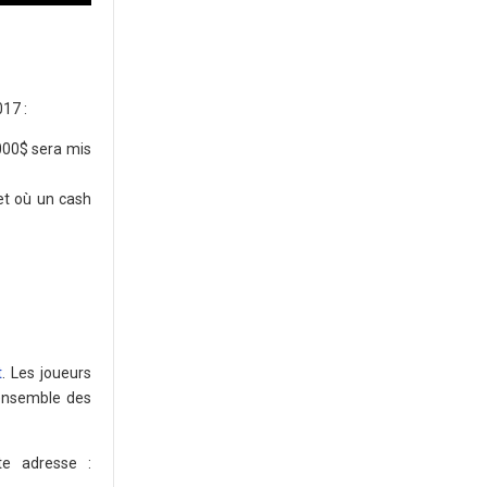
17 :
000$ sera mis
et où un cash
t
. Les joueurs
'ensemble des
te adresse :