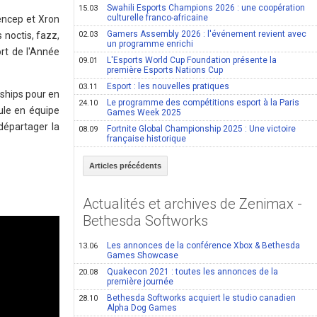
Swahili Esports Champions 2026 : une coopération
15.03
culturelle franco-africaine
encep et Xron
Gamers Assembly 2026 : l'événement revient avec
 noctis, fazz,
02.03
un programme enrichi
rt de l'Année
L'Esports World Cup Foundation présente la
09.01
première Esports Nations Cup
Esport : les nouvelles pratiques
03.11
ships pour en
Le programme des compétitions esport à la Paris
24.10
ule en équipe
Games Week 2025
départager la
Fortnite Global Championship 2025 : Une victoire
08.09
française historique
Articles précédents
Actualités et archives de Zenimax -
Bethesda Softworks
Les annonces de la conférence Xbox & Bethesda
13.06
Games Showcase
Quakecon 2021 : toutes les annonces de la
20.08
première journée
Bethesda Softworks acquiert le studio canadien
28.10
Alpha Dog Games