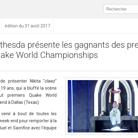
édition du 31 août 2017
thesda présente les gagnants des pr
ake World Championships
de présenter Nikita "
clawz
"
19 ans, qui a bluffé la scène
ut premiers Quake World
nd à Dallas (Texas).
venir à bout de toutes les
week-end pour remporter à la
duel et Sacrifice avec l'équipe