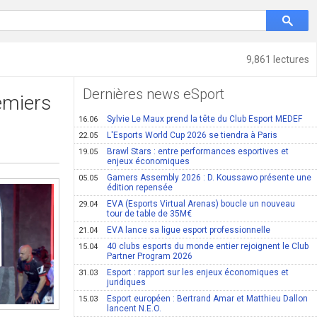
9,861 lectures
Dernières news eSport
emiers
Sylvie Le Maux prend la tête du Club Esport MEDEF
16.06
L'Esports World Cup 2026 se tiendra à Paris
22.05
Brawl Stars : entre performances esportives et
19.05
enjeux économiques
Gamers Assembly 2026 : D. Koussawo présente une
05.05
édition repensée
EVA (Esports Virtual Arenas) boucle un nouveau
29.04
tour de table de 35M€
EVA lance sa ligue esport professionnelle
21.04
40 clubs esports du monde entier rejoignent le Club
15.04
Partner Program 2026
Esport : rapport sur les enjeux économiques et
31.03
juridiques
Esport européen : Bertrand Amar et Matthieu Dallon
15.03
lancent N.E.O.