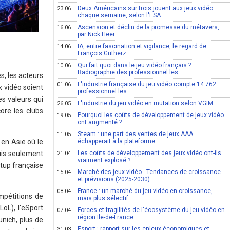
Deux Américains sur trois jouent aux jeux vidéo
23.06
chaque semaine, selon l'ESA
Ascension et déclin de la promesse du métavers,
16.06
par Nick Heer
IA, entre fascination et vigilance, le regard de
14.06
François Gutherz
Qui fait quoi dans le jeu vidéo français ?
10.06
Radiographie des professionnel·les
s, les acteurs
L'industrie française du jeu vidéo compte 14 762
01.06
x vidéo soient
professionnel·les
s valeurs qui
L'industrie du jeu vidéo en mutation selon VGIM
26.05
ore les clubs
Pourquoi les coûts de développement de jeux vidéo
19.05
ont augmenté ?
Steam : une part des ventes de jeux AAA
11.05
 en Asie où le
échapperait à la plateforme
puis seulement
Les coûts de développement des jeux vidéo ont-ils
21.04
vraiment explosé ?
rtup française
Marché des jeux vidéo - Tendances de croissance
15.04
et prévisions (2025-2030)
France : un marché du jeu vidéo en croissance,
08.04
pétitions de
mais plus sélectif
oL), l'eSport
Forces et fragilités de l'écosystème du jeu vidéo en
07.04
région Ile-de-France
nich, plus de
Esport : rapport sur les enjeux économiques et
31.03