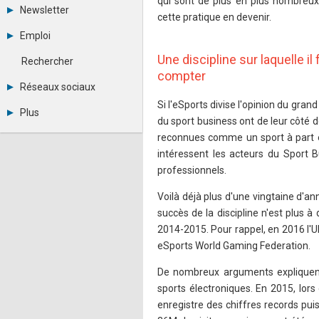
qui sont de plus en plus nombreu
Tous les forums
Newsletter
cette pratique en devenir.
Créer un compte
Archives
Se connecter
Emploi
Abonnement
Messages privés
Consulter les annonces
Une discipline sur laquelle i
Contacter un modérateur
Rechercher
Déposer une annonce
compter
Observatoire de l'emploi
Réseaux sociaux
Métiers et compétences
Si l'eSports divise l'opinion du gran
Twitter
Plus
Youtube
du sport business ont de leur côté d
Annonceurs
LinkedIn
reconnues comme un sport à part en
Statistiques
Facebook
intéressent les acteurs du Sport B
Plan du site
Instagram
professionnels.
Sitemap XML
Pinterest
Ping Awards
Voilà déjà plus d'une vingtaine d'a
A propos
succès de la discipline n'est plus à
Mentions légales
2014-2015. Pour rappel, en 2016 l'UE
eSports World Gaming Federation.
De nombreux arguments expliquen
sports électroniques. En 2015, lor
enregistre des chiffres records pu