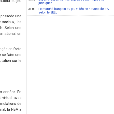
 autour du jeu
juridiques
Le marché français du jeu vidéo en hausse de 3%,
31.03
selon le SELL
t possède une
 sociaux, les
ch. Selon une
ernational, on
agée en forte
e se faire une
tation sur le
es années. En
 virtuel avec
imulations de
nal, la NBA a