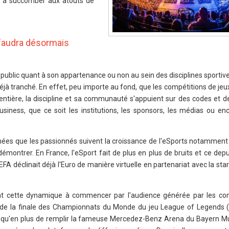
x à succomber aux atouts de
l faudra désormais
d public quant à son appartenance ou non au sein des disciplines sportive
éjà tranché. En effet, peu importe au fond, que les compétitions de jeu
tière, la discipline et sa communauté s'appuient sur des codes et de
usiness, que ce soit les institutions, les sponsors, les médias ou enc
nnées que les passionnés suivent la croissance de l'eSports notamment
 démontrer. En France, l'eSport fait de plus en plus de bruits et ce de
FA déclinait déjà l'Euro de manière virtuelle en partenariat avec la sta
t cette dynamique à commencer par l'audience générée par les com
s de la finale des Championnats du Monde du jeu League of Legends (L
isqu'en plus de remplir la fameuse Mercedez-Benz Arena du Bayern Mu