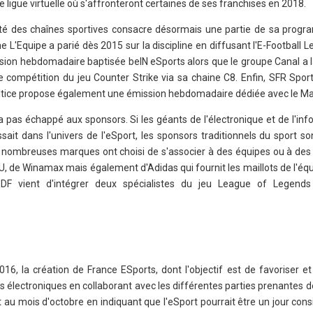
ligue virtuelle où s'affronteront certaines de ses franchises en 2018.
rité des chaînes sportives consacre désormais une partie de sa prog
e L'Equipe a parié dès 2015 sur la discipline en diffusant l'E-Football 
sion hebdomadaire baptisée beIN eSports alors que le groupe Canal a l
e compétition du jeu Counter Strike via sa chaine C8. Enfin, SFR Sport
Altice propose également une émission hebdomadaire dédiée avec le Ma
'a pas échappé aux sponsors. Si les géants de l'électronique et de l'in
ssait dans l'univers de l'eSport, les sponsors traditionnels du sport 
de nombreuses marques ont choisi de s'associer à des équipes ou à des
MU, de Winamax mais également d'Adidas qui fournit les maillots de l'éq
e, EDF vient d'intégrer deux spécialistes du jeu League of Legen
16, la création de France ESports, dont l'objectif est de favoriser e
s électroniques en collaborant avec les différentes parties prenantes de 
uit au mois d'octobre en indiquant que l'eSport pourrait être un jour c