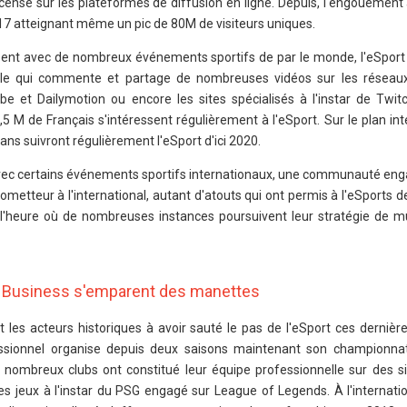
censé sur les plateformes de diffusion en ligne. Depuis, l'engouement
017 atteignant même un pic de 80M de visiteurs uniques.
isent avec de nombreux événements sportifs de par le monde, l'eSpor
ile qui commente et partage de nombreuses vidéos sur les réseaux
e et Dailymotion ou encore les sites spécialisés à l'instar de Twit
 M de Français s'intéressent régulièrement à l'eSport. Sur le plan int
ans suivront régulièrement l'eSport d'ici 2020.
avec certains événements sportifs internationaux, une communauté eng
metteur à l'international, autant d'atouts qui ont permis à l'eSports d
l'heure où de nombreuses instances poursuivent leur stratégie de mu
t Business s'emparent des manettes
 les acteurs historiques à avoir sauté le pas de l'eSport ces dernièr
essionnel organise depuis deux saisons maintenant son championnat
de nombreux clubs ont constitué leur équipe professionnelle sur des s
es jeux à l'instar du PSG engagé sur League of Legends. À l'internatio