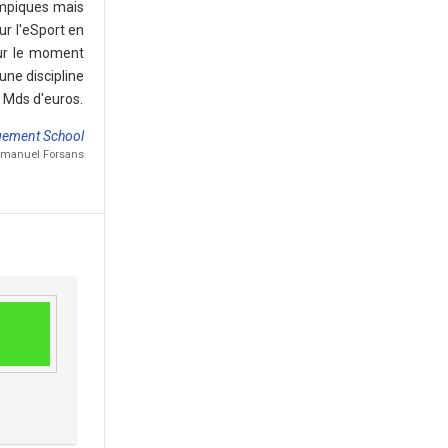
ympiques mais
ur l'eSport en
our le moment
une discipline
4 Mds d'euros.
gement School
Emmanuel Forsans