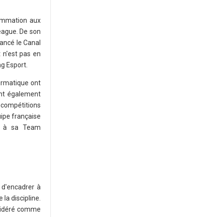
rammation aux
League. De son
ancé le Canal
 n'est pas en
g Esport.
formatique ont
sont également
 compétitions
uipe française
ds à sa Team
t d'encadrer à
la discipline.
onsidéré comme