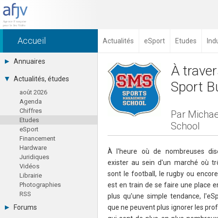
Accueil
Actualités
eSport
Etudes
Ind
Annuaires
À traver
Toutes les sociétés (691)
Actualités, études
Sport B
Studios (418)
août 2026
Editeurs (49)
Agenda
Distributeurs (16)
Chiffres
Hard. / Accessoires (10)
Par Michae
Etudes
Middlewares (15)
School
eSport
Prestataires (99)
Financement
Assoc. / Syndicats (21)
Hardware
Formations / Ecoles (46)
À l'heure où de nombreuses disc
Juridiques
Presse spécialisée (17)
exister au sein d'un marché où 
Vidéos
sont le football, le rugby ou encore
Librairie
Photographies
est en train de se faire une place e
RSS
plus qu'une simple tendance, l'e
Forums
que ne peuvent plus ignorer les pro