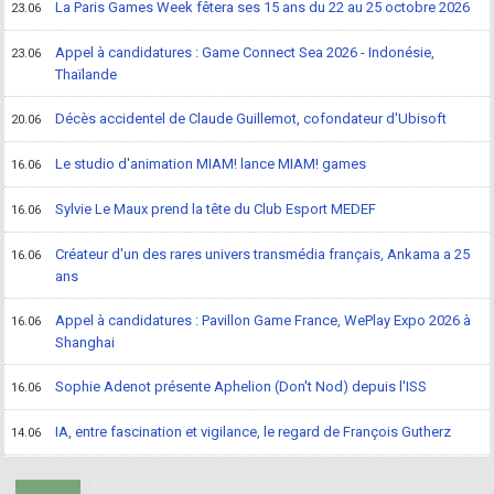
La Paris Games Week fêtera ses 15 ans du 22 au 25 octobre 2026
23.06
Appel à candidatures : Game Connect Sea 2026 - Indonésie,
23.06
Thaïlande
Décès accidentel de Claude Guillemot, cofondateur d'Ubisoft
20.06
Le studio d'animation MIAM! lance MIAM! games
16.06
Sylvie Le Maux prend la tête du Club Esport MEDEF
16.06
Créateur d'un des rares univers transmédia français, Ankama a 25
16.06
ans
Appel à candidatures : Pavillon Game France, WePlay Expo 2026 à
16.06
Shanghai
Sophie Adenot présente Aphelion (Don't Nod) depuis l'ISS
16.06
IA, entre fascination et vigilance, le regard de François Gutherz
14.06