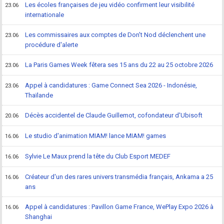
Les écoles françaises de jeu vidéo confirment leur visibilité
23.06
internationale
Les commissaires aux comptes de Don't Nod déclenchent une
23.06
procédure d'alerte
La Paris Games Week fêtera ses 15 ans du 22 au 25 octobre 2026
23.06
Appel à candidatures : Game Connect Sea 2026 - Indonésie,
23.06
Thaïlande
Décès accidentel de Claude Guillemot, cofondateur d'Ubisoft
20.06
Le studio d'animation MIAM! lance MIAM! games
16.06
Sylvie Le Maux prend la tête du Club Esport MEDEF
16.06
Créateur d'un des rares univers transmédia français, Ankama a 25
16.06
ans
Appel à candidatures : Pavillon Game France, WePlay Expo 2026 à
16.06
Shanghai