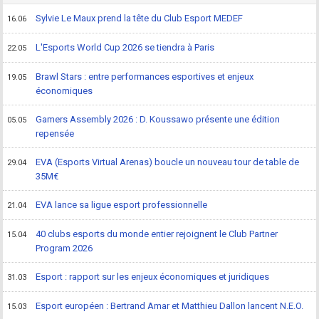
Sylvie Le Maux prend la tête du Club Esport MEDEF
16.06
L'Esports World Cup 2026 se tiendra à Paris
22.05
Brawl Stars : entre performances esportives et enjeux
19.05
économiques
Gamers Assembly 2026 : D. Koussawo présente une édition
05.05
repensée
EVA (Esports Virtual Arenas) boucle un nouveau tour de table de
29.04
35M€
EVA lance sa ligue esport professionnelle
21.04
40 clubs esports du monde entier rejoignent le Club Partner
15.04
Program 2026
Esport : rapport sur les enjeux économiques et juridiques
31.03
Esport européen : Bertrand Amar et Matthieu Dallon lancent N.E.O.
15.03