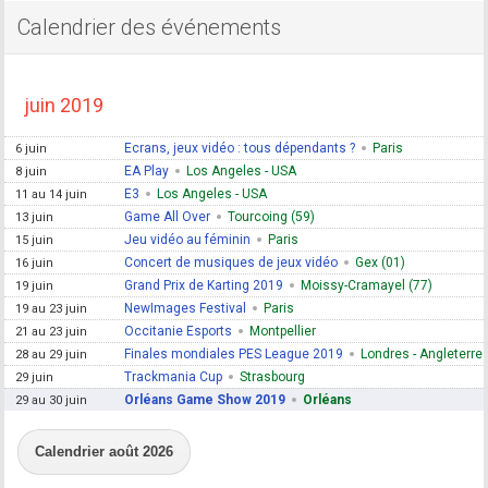
Calendrier des événements
juin 2019
Ecrans, jeux vidéo : tous dépendants ?
Paris
6 juin
EA Play
Los Angeles - USA
8 juin
E3
Los Angeles - USA
11 au 14 juin
Game All Over
Tourcoing (59)
13 juin
Jeu vidéo au féminin
Paris
15 juin
Concert de musiques de jeux vidéo
Gex (01)
16 juin
Grand Prix de Karting 2019
Moissy-Cramayel (77)
19 juin
NewImages Festival
Paris
19 au 23 juin
Occitanie Esports
Montpellier
21 au 23 juin
Finales mondiales PES League 2019
Londres - Angleterre
28 au 29 juin
Trackmania Cup
Strasbourg
29 juin
Orléans Game Show 2019
Orléans
29 au 30 juin
Calendrier août 2026