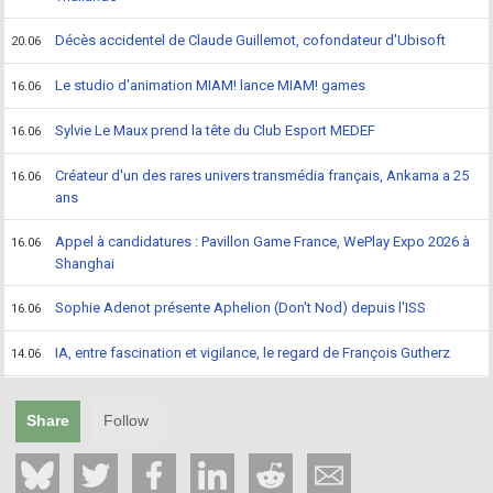
Décès accidentel de Claude Guillemot, cofondateur d'Ubisoft
20.06
Le studio d'animation MIAM! lance MIAM! games
16.06
Sylvie Le Maux prend la tête du Club Esport MEDEF
16.06
Créateur d'un des rares univers transmédia français, Ankama a 25
16.06
ans
Appel à candidatures : Pavillon Game France, WePlay Expo 2026 à
16.06
Shanghai
Sophie Adenot présente Aphelion (Don't Nod) depuis l'ISS
16.06
IA, entre fascination et vigilance, le regard de François Gutherz
14.06
Share
Follow