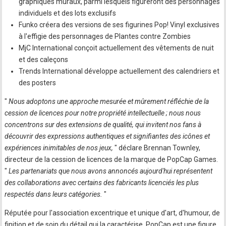
graphiques muraux, parmi lesquels figureront des personnages
individuels et des lots exclusifs
Funko créera des versions de ses figurines Pop! Vinyl exclusives
à l'effigie des personnages de Plantes contre Zombies
MjC International conçoit actuellement des vêtements de nuit
et des caleçons
Trends International développe actuellement des calendriers et
des posters
"
Nous adoptons une approche mesurée et mûrement réfléchie de la
cession de licences pour notre propriété intellectuelle ; nous nous
concentrons sur des extensions de qualité, qui invitent nos fans à
découvrir des expressions authentiques et signifiantes des icônes et
expériences inimitables de nos jeux,
" déclare Brennan Townley,
directeur de la cession de licences de la marque de PopCap Games.
"
Les partenariats que nous avons annoncés aujourd'hui représentent
des collaborations avec certains des fabricants licenciés les plus
respectés dans leurs catégories.
"
Réputée pour l'association excentrique et unique d'art, d'humour, de
finition et de soin du détail qui la caractérise, PopCap est une figure