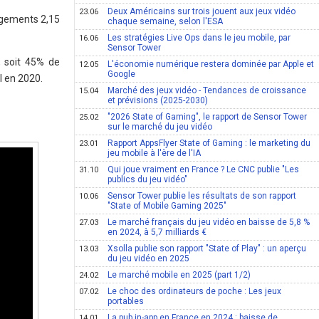
Deux Américains sur trois jouent aux jeux vidéo
23.06
argements 2,15
chaque semaine, selon l'ESA
Les stratégies Live Ops dans le jeu mobile, par
16.06
Sensor Tower
, soit 45% de
L'économie numérique restera dominée par Apple et
12.05
Google
l en 2020.
Marché des jeux vidéo - Tendances de croissance
15.04
et prévisions (2025-2030)
"2026 State of Gaming", le rapport de Sensor Tower
25.02
sur le marché du jeu vidéo
Rapport AppsFlyer State of Gaming : le marketing du
23.01
jeu mobile à l'ère de l'IA
Qui joue vraiment en France ? Le CNC publie "Les
31.10
publics du jeu vidéo"
Sensor Tower publie les résultats de son rapport
10.06
"State of Mobile Gaming 2025"
Le marché français du jeu vidéo en baisse de 5,8 %
27.03
en 2024, à 5,7 milliards €
Xsolla publie son rapport "State of Play" : un aperçu
13.03
du jeu vidéo en 2025
Le marché mobile en 2025 (part 1/2)
24.02
Le choc des ordinateurs de poche : Les jeux
07.02
portables
La pub in-app en France en 2024 : baisse de
14.01