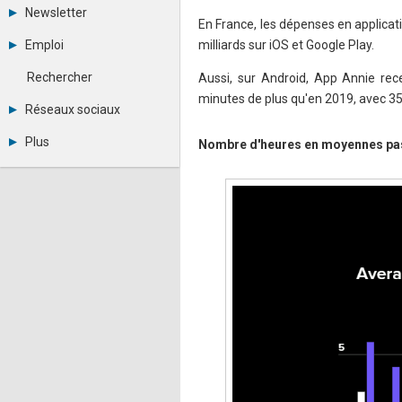
Tous les forums
Newsletter
Créer un compte
En France, les dépenses en applicati
Archives
Se connecter
Emploi
milliards sur iOS et Google Play.
Abonnement
Messages privés
Consulter les annonces
Contacter un modérateur
Rechercher
Aussi, sur Android, App Annie rec
Déposer une annonce
minutes de plus qu'en 2019, avec 35,
Observatoire de l'emploi
Réseaux sociaux
Métiers et compétences
Twitter
Plus
Nombre d'heures en moyennes passé
Youtube
Annonceurs
LinkedIn
Statistiques
Facebook
Plan du site
Instagram
Sitemap XML
Pinterest
Ping Awards
A propos
Mentions légales