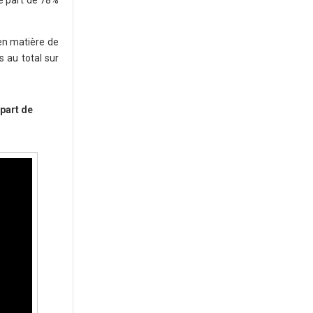
e part de 78%
en matière de
 au total sur
part de