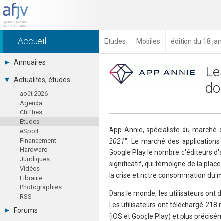
Accueil
Etudes
Mobiles
édition du 18 ja
Annuaires
Le
Toutes les sociétés (691)
Actualités, études
do
Studios (418)
août 2026
Editeurs (49)
Agenda
Distributeurs (16)
Chiffres
Hard. / Accessoires (10)
Etudes
Middlewares (15)
App Annie, spécialiste du marché d
eSport
Prestataires (99)
Financement
2021
". Le marché des applications 
Assoc. / Syndicats (21)
Hardware
Formations / Ecoles (46)
Google Play le nombre d'éditeurs d'
Juridiques
Presse spécialisée (17)
significatif, qui témoigne de la plac
Vidéos
la crise et notre consommation du m
Librairie
Photographies
Dans le monde, les utilisateurs ont 
RSS
Les utilisateurs ont téléchargé 218 m
Forums
(iOS et Google Play) et plus précisé