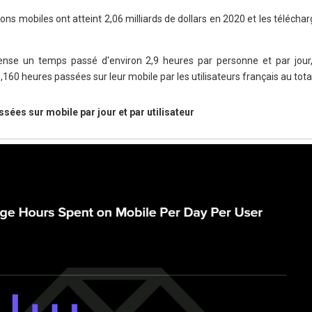
ons mobiles ont atteint 2,06 milliards de dollars en 2020 et les téléch
ense un temps passé d'environ 2,9 heures par personne et par jour
160 heures passées sur leur mobile par les utilisateurs français au tota
es sur mobile par jour et par utilisateur