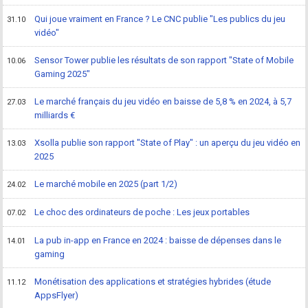
Qui joue vraiment en France ? Le CNC publie "Les publics du jeu
31.10
vidéo"
Sensor Tower publie les résultats de son rapport "State of Mobile
10.06
Gaming 2025"
Le marché français du jeu vidéo en baisse de 5,8 % en 2024, à 5,7
27.03
milliards €
Xsolla publie son rapport "State of Play" : un aperçu du jeu vidéo en
13.03
2025
Le marché mobile en 2025 (part 1/2)
24.02
Le choc des ordinateurs de poche : Les jeux portables
07.02
La pub in-app en France en 2024 : baisse de dépenses dans le
14.01
gaming
Monétisation des applications et stratégies hybrides (étude
11.12
AppsFlyer)