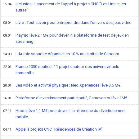
Inclusion : Lancement de l'appel à projets CNC "Les Uns et les
15.04
autres"
Livre : Tout savoir pour entreprendre dans l'univers des jeux vidéo
08.04
Playruo lève 2,1M€ pour devenir la plateforme de test de jeux en
08.04
streaming
L'Arabie saoudite dépasse les 10 % au capital de Capcom
24.03
France 2030 soutient 11 projets autour des univers virtuels
22.01
immersifs
Jeu vidéo et activité physique : Neo Xperiences lève 3,6 M€
20.01
Plateforme d'investissement participatif, Gamevestor lève 1M€
16.01
Hoora lève 1,1 M€ pour devenir la référence du divertissement
07.11
mobile
Appel à projets CNC "Résidences de Création IA"
04.11