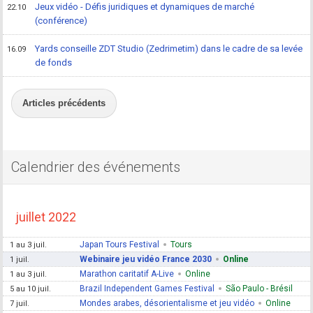
Jeux vidéo - Défis juridiques et dynamiques de marché
22.10
(conférence)
Yards conseille ZDT Studio (Zedrimetim) dans le cadre de sa levée
16.09
de fonds
Articles précédents
Calendrier des événements
juillet 2022
Japan Tours Festival
Tours
1 au 3 juil.
Webinaire jeu vidéo France 2030
Online
1 juil.
Marathon caritatif A-Live
Online
1 au 3 juil.
Brazil Independent Games Festival
São Paulo - Brésil
5 au 10 juil.
Mondes arabes, désorientalisme et jeu vidéo
Online
7 juil.