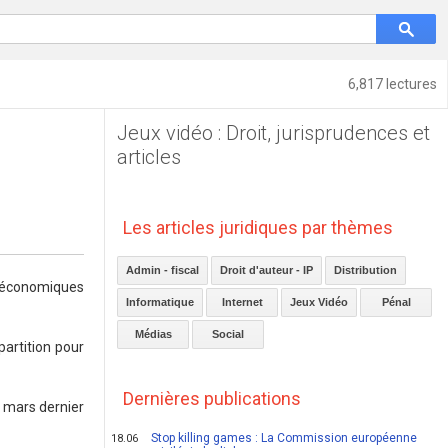
6,817 lectures
Jeux vidéo : Droit, jurisprudences et
articles
Les articles juridiques par thèmes
Admin - fiscal
Droit d'auteur - IP
Distribution
 économiques
Informatique
Internet
Jeux Vidéo
Pénal
Médias
Social
partition pour
Dernières publications
 mars dernier
Stop killing games : La Commission européenne
18.06