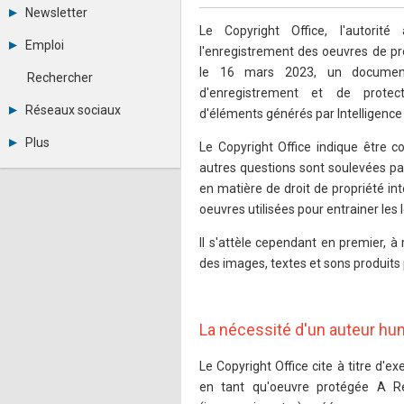
Tous les forums
Newsletter
Créer un compte
Le Copyright Office, l'autorit
Archives
Se connecter
Emploi
l'enregistrement des oeuvres de prop
Abonnement
Messages privés
Consulter les annonces
le 16 mars 2023, un document 
Contacter un modérateur
Rechercher
Déposer une annonce
d'enregistrement et de protec
Observatoire de l'emploi
Réseaux sociaux
d'éléments générés par Intelligence Ar
Métiers et compétences
Twitter
Plus
Le Copyright Office indique être 
Youtube
Annonceurs
autres questions sont soulevées pa
LinkedIn
Statistiques
Facebook
en matière de droit de propriété inte
Plan du site
Instagram
oeuvres utilisées pour entrainer les l
Sitemap XML
Pinterest
Ping Awards
Il s'attèle cependant en premier, à
A propos
des images, textes et sons produits p
Mentions légales
La nécessité d'un auteur hu
Le Copyright Office cite à titre d'e
en tant qu'oeuvre protégée A R