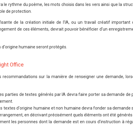
era le rythme du poème, les mots choisis dans les vers ainsi que la struc
ble de protection.
sante de la création initiale de l'IA, ou un travail créatif important
arrangement de ces éléments, devrait pouvoir bénéficier d'un enregistre
s d'origine humaine seront protégés.
ght Office
es recommandations sur la manière de renseigner une demande, lors
es parties de textes générés par IA devra faire porter sa demande de 
uement.
s textes d'origine humaine et non humaine devra fonder sa demande su
'arrangement, en décrivant précisément quels éléments ont été générés 
ement les personnes dont la demande est en cours d'instruction à régu