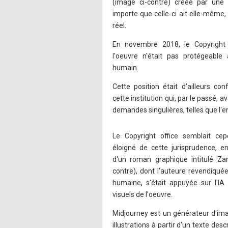
(image ci-contre) créée par une 
importe que celle-ci ait elle-même,
réel.
En novembre 2018, le Copyright O
l'oeuvre n'était pas protégeable
humain.
Cette position était d'ailleurs co
cette institution qui, par le passé, a
demandes singulières, telles que l'
Le Copyright office semblait ce
éloigné de cette jurisprudence, en
d'un roman graphique intitulé Z
contre), dont l'auteure revendiquée
humaine, s'était appuyée sur l'IA 
visuels de l'oeuvre.
Midjourney est un générateur d'im
illustrations à partir d'un texte descr