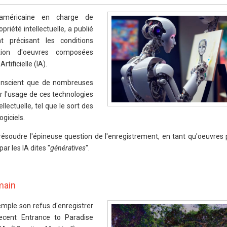
é américaine en charge de
riété intellectuelle, a publié
précisant les conditions
tion d'oeuvres composées
tificielle (IA).
conscient que de nombreuses
r l'usage de ces technologies
llectuelle, tel que le sort des
ogiciels.
 résoudre l'épineuse question de l'enregistrement, en tant qu'oeuvres
ar les IA dites "
génératives
".
main
xemple son refus d'enregistrer
ecent Entrance to Paradise