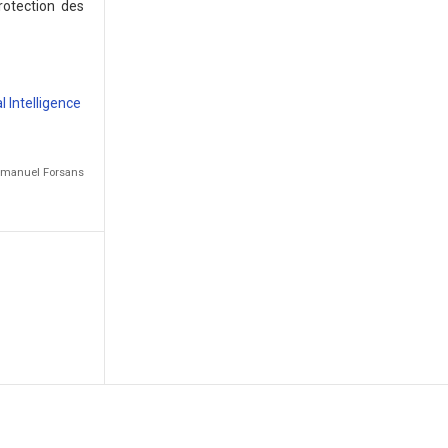
rotection des
l Intelligence
Emmanuel Forsans