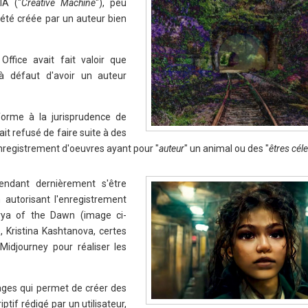
IA ("
Creative Machine
"), peu
 été créée par un auteur bien
ffice avait fait valoir que
 à défaut d'avoir un auteur
nforme à la jurisprudence de
vait refusé de faire suite à des
enregistrement d'oeuvres ayant pour "
auteur
" un animal ou des "
êtres cél
pendant dernièrement s'être
 autorisant l'enregistrement
arya of the Dawn (image ci-
, Kristina Kashtanova, certes
Midjourney pour réaliser les
ages qui permet de créer des
iptif rédigé par un utilisateur,