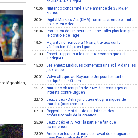
privilégie le dialogue
Nintendo condamné à une amende de 35 M€ en
10.06
France
Digital Markets Act (DMA) : un impact encore limité
30.04
pour le jeu vidéo
Protection des mineurs en ligne : aller plus loin que
28.04
le contrôle de l'âge
Majorité numérique à 15 ans, travaux sur la
15.04
vérification d'âge en ligne
Esport : rapport sur les enjeux économiques et
31.03
juridiques
Les enjeux juridiques contemporains et l'IA dans les
15.03
jeux vidéo
Valve attaqué au Royaume-Uni pour les tarifs
30.01
pratiqués sur Steam
 protégeables,
Nintendo obtient près de 7 M€ de dommages et
25.12
intérêts contre BigBen
Jeux vidéo - Défis juridiques et dynamiques de
22.10
marché (conférence)
Rapport sur le statut des artistes et des
07.10
professionnels de la création
Jeux vidéo et AI Act : la partie ne fait que
25.09
commencer
Améliorer les conditions de travail des stagiaires
23.09