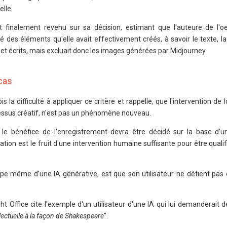
elle.
t finalement revenu sur sa décision, estimant que l'auteure de l'o
 des éléments qu'elle avait effectivement créés, à savoir le texte, l
et écrits, mais excluait donc les images générées par Midjourney.
cas
s la difficulté à appliquer ce critère et rappelle, que l'intervention de l
ssus créatif, n'est pas un phénomène nouveau.
e le bénéfice de l'enregistrement devra être décidé sur la base d'u
éation est le fruit d'une intervention humaine suffisante pour être quali
ncipe même d'une IA générative, est que son utilisateur ne détient pas 
ght Office cite l'exemple d'un utilisateur d'une IA qui lui demanderait 
llectuelle à la façon de Shakespeare
".