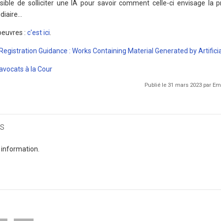
ssible de solliciter une IA pour savoir comment celle-ci envisage la p
diaire…
oeuvres :
c'est ici
.
Registration Guidance : Works Containing Material Generated by Artificia
avocats à la Cour
Publié le 31 mars 2023 par 
s
 information.