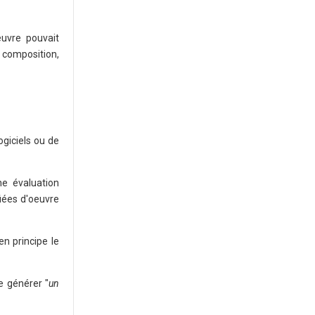
euvre pouvait
a composition,
ogiciels ou de
ne évaluation
fiées d'oeuvre
en principe le
de générer "
un