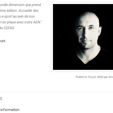
uvelle dimension que prend
ème édition. Accueillir des
u e-sport au sein de nos
nt en phase avec notre ADN.
"
r du CDFAS
uni :
Publié le 19 juin 2023 par 
s
 information.