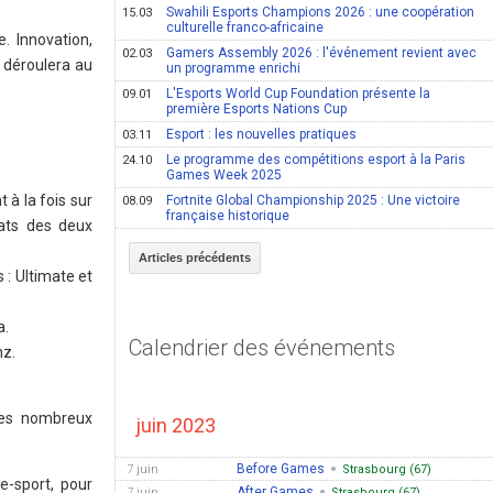
Swahili Esports Champions 2026 : une coopération
15.03
culturelle franco-africaine
. Innovation,
Gamers Assembly 2026 : l'événement revient avec
02.03
e déroulera au
un programme enrichi
L'Esports World Cup Foundation présente la
09.01
première Esports Nations Cup
Esport : les nouvelles pratiques
03.11
Le programme des compétitions esport à la Paris
24.10
Games Week 2025
 à la fois sur
Fortnite Global Championship 2025 : Une victoire
08.09
française historique
tats des deux
Articles précédents
: Ultimate et
a.
Calendrier des événements
nz.
 les nombreux
juin 2023
Before Games
7 juin
Strasbourg (67)
e-sport, pour
After Games
7 juin
Strasbourg (67)