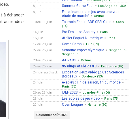
vidéo.
Summer Game Fest
8 juin
Los Angeles - USA
Faire financer son jeu avec une vraie
8 juin
nt à échanger
étude de marché
Online
nt au rendez-
Tournois Esport BDE CESI Caen
10 au 11 juin
Caen
(14)
Pro Evolution Society
14 juin
Paris
Atelier Paquet Numérique
15 juin
Paris
Game Camp
19 au 20 juin
Lille (59)
Semaine esport olympique
22 au 25 juin
Singapour -
Singapour
A-Live #3
23 au 25 juin
Online
95 Kings of Fields #3
24 au 25 juin
Eaubonne (95)
Exposition Jeux Vidéo @ Cap Sciences
24 juin au 3 sept.
Bordeaux
Bordeaux (33)
e-lab #8 : Fin de saison, fin du monde
24 juin
Paris (75)
IDEF 2023
26 au 28 juin
Juan-les-Pins (06)
Les écoles de jeu vidéo
28 juin
Paris (75)
Open League
29 juin
Nanterre (92)
Calendrier août 2026