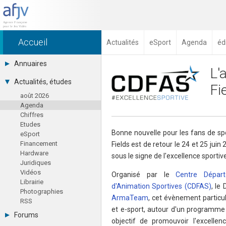
Accueil
Actualités
eSport
Agenda
éd
Annuaires
L'
Toutes les sociétés (691)
Actualités, études
Fi
Studios (418)
août 2026
Editeurs (49)
Agenda
Distributeurs (16)
Chiffres
Hard. / Accessoires (10)
Etudes
Middlewares (15)
Bonne nouvelle pour les fans de spo
eSport
Prestataires (99)
Financement
Fields est de retour le 24 et 25 jui
Assoc. / Syndicats (21)
Hardware
Formations / Ecoles (46)
sous le signe de l'excellence sportiv
Juridiques
Presse spécialisée (17)
Vidéos
Organisé par le
Centre Dépar
Librairie
d'Animation Sportives (CDFAS)
, le
Photographies
ArmaTeam
, cet évènement particul
RSS
et e-sport, autour d'un programme r
Forums
objectif de promouvoir l'excellen