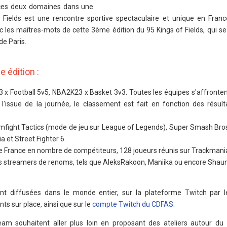
 ces deux domaines dans une
Fields est une rencontre sportive spectaculaire et unique en France
onc les maîtres-mots de cette 3ème édition du 95 Kings of Fields, qui s
de Paris.
 édition :
3 x Football 5v5, NBA2K23 x Basket 3v3. Toutes les équipes s'affrontent
A l'issue de la journée, le classement est fait en fonction des résul
mfight Tactics (mode de jeu sur League of Legends), Super Smash Bros 
 et Street Fighter 6.
e France en nombre de compétiteurs, 128 joueurs réunis sur Trackmani
s streamers de renoms, tels que AleksRakoon, Maniika ou encore Shau
.
ont diffusées dans le monde entier, sur la plateforme Twitch par
s sur place, ainsi que sur le
compte Twitch du CDFAS
.
m souhaitent aller plus loin en proposant des ateliers autour du 