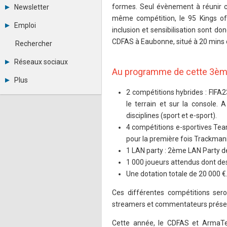
Tous les forums
formes. Seul évènement à réunir
Newsletter
Créer un compte
même compétition, le 95 Kings of 
Archives
Se connecter
Emploi
inclusion et sensibilisation sont d
Abonnement
Messages privés
Consulter les annonces
Contacter un modérateur
CDFAS à Eaubonne, situé à 20 mins 
Rechercher
Déposer une annonce
Observatoire de l'emploi
Réseaux sociaux
Métiers et compétences
Au programme de cette 3ème
Twitter
Plus
Youtube
2 compétitions hybrides : FIFA2
Annonceurs
LinkedIn
Statistiques
le terrain et sur la console. 
Facebook
Plan du site
Instagram
disciplines (sport et e-sport).
Sitemap XML
Pinterest
4 compétitions e-sportives Tea
Ping Awards
pour la première fois Trackmania
A propos
1 LAN party : 2ème LAN Party d
Mentions légales
1 000 joueurs attendus dont de
Une dotation totale de 20 000 €
Ces différentes compétitions ser
streamers et commentateurs présent
Cette année, le CDFAS et ArmaTea