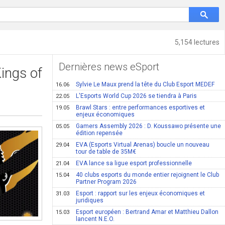
5,154 lectures
Dernières news eSport
Kings of
Sylvie Le Maux prend la tête du Club Esport MEDEF
16.06
L'Esports World Cup 2026 se tiendra à Paris
22.05
Brawl Stars : entre performances esportives et
19.05
enjeux économiques
Gamers Assembly 2026 : D. Koussawo présente une
05.05
édition repensée
EVA (Esports Virtual Arenas) boucle un nouveau
29.04
tour de table de 35M€
EVA lance sa ligue esport professionnelle
21.04
40 clubs esports du monde entier rejoignent le Club
15.04
Partner Program 2026
Esport : rapport sur les enjeux économiques et
31.03
juridiques
Esport européen : Bertrand Amar et Matthieu Dallon
15.03
lancent N.E.O.