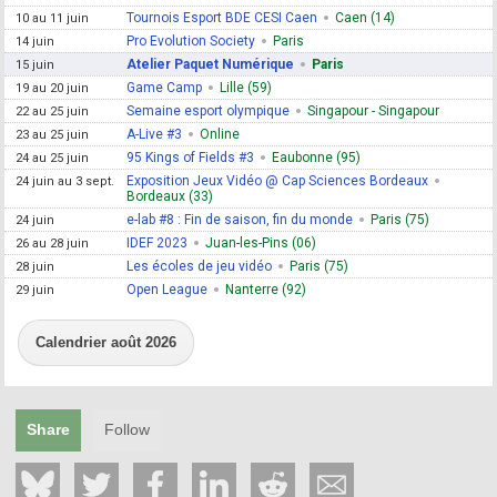
Tournois Esport BDE CESI Caen
Caen (14)
10 au 11 juin
Pro Evolution Society
Paris
14 juin
Atelier Paquet Numérique
Paris
15 juin
Game Camp
Lille (59)
19 au 20 juin
Semaine esport olympique
Singapour - Singapour
22 au 25 juin
A-Live #3
Online
23 au 25 juin
95 Kings of Fields #3
Eaubonne (95)
24 au 25 juin
Exposition Jeux Vidéo @ Cap Sciences Bordeaux
24 juin au 3 sept.
Bordeaux (33)
e-lab #8 : Fin de saison, fin du monde
Paris (75)
24 juin
IDEF 2023
Juan-les-Pins (06)
26 au 28 juin
Les écoles de jeu vidéo
Paris (75)
28 juin
Open League
Nanterre (92)
29 juin
Calendrier août 2026
Share
Follow