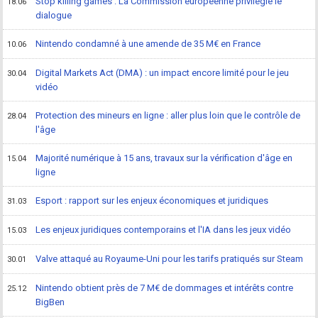
Stop killing games : La Commission européenne privilégie le
18.06
dialogue
Nintendo condamné à une amende de 35 M€ en France
10.06
Digital Markets Act (DMA) : un impact encore limité pour le jeu
30.04
vidéo
Protection des mineurs en ligne : aller plus loin que le contrôle de
28.04
l'âge
Majorité numérique à 15 ans, travaux sur la vérification d'âge en
15.04
ligne
Esport : rapport sur les enjeux économiques et juridiques
31.03
Les enjeux juridiques contemporains et l'IA dans les jeux vidéo
15.03
Valve attaqué au Royaume-Uni pour les tarifs pratiqués sur Steam
30.01
Nintendo obtient près de 7 M€ de dommages et intérêts contre
25.12
BigBen