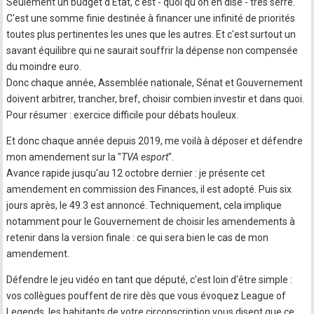
Seulement un budget d'Etat, c'est - quoi qu'on en dise - très serré.
C'est une somme finie destinée à financer une infinité de priorités
toutes plus pertinentes les unes que les autres. Et c'est surtout un
savant équilibre qui ne saurait souffrir la dépense non compensée
du moindre euro.
Donc chaque année, Assemblée nationale, Sénat et Gouvernement
doivent arbitrer, trancher, bref, choisir combien investir et dans quoi.
Pour résumer : exercice difficile pour débats houleux.
Et donc chaque année depuis 2019, me voilà à déposer et défendre
mon amendement sur la "
TVA esport
".
Avance rapide jusqu'au 12 octobre dernier : je présente cet
amendement en commission des Finances, il est adopté. Puis six
jours après, le 49.3 est annoncé. Techniquement, cela implique
notamment pour le Gouvernement de choisir les amendements à
retenir dans la version finale : ce qui sera bien le cas de mon
amendement.
Défendre le jeu vidéo en tant que député, c'est loin d'être simple :
vos collègues pouffent de rire dès que vous évoquez League of
Legends, les habitants de votre circonscription vous disent que ce