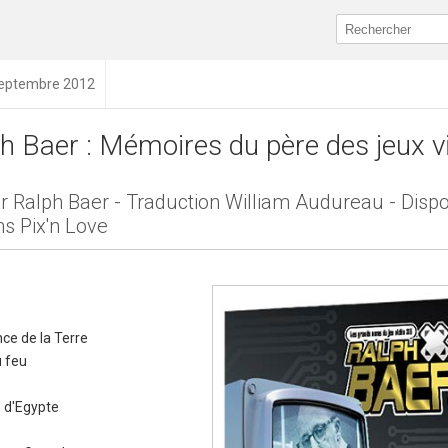
 septembre 2012
h Baer : Mémoires du père des jeux v
r Ralph Baer - Traduction William Audureau - Disp
ns Pix'n Love
nce de la Terre
u feu
s d'Egypte