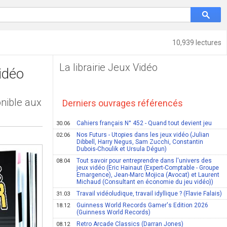
10,939 lectures
La librairie Jeux Vidéo
idéo
onible aux
Derniers ouvrages référencés
Cahiers français N° 452 - Quand tout devient jeu
30.06
Nos Futurs - Utopies dans les jeux vidéo (Julian
02.06
Dibbell, Harry Negus, Sam Zucchi, Constantin
Dubois-Choulik et Ursula Dégun)
Tout savoir pour entreprendre dans l'univers des
08.04
jeux vidéo (Eric Hainaut (Expert-Comptable - Groupe
Emargence), Jean-Marc Mojica (Avocat) et Laurent
Michaud (Consultant en économie du jeu vidéo))
Travail vidéoludique, travail idyllique ? (Flavie Falais)
31.03
Guinness World Records Gamer's Edition 2026
18.12
(Guinness World Records)
Retro Arcade Classics (Darran Jones)
08.12