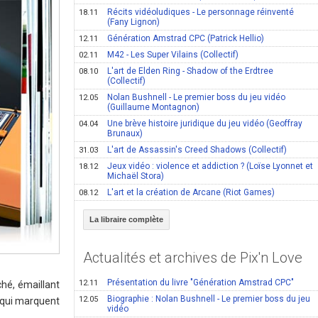
Récits vidéoludiques - Le personnage réinventé
18.11
(Fany Lignon)
Génération Amstrad CPC (Patrick Hellio)
12.11
M42 - Les Super Vilains (Collectif)
02.11
L'art de Elden Ring - Shadow of the Erdtree
08.10
(Collectif)
Nolan Bushnell - Le premier boss du jeu vidéo
12.05
(Guillaume Montagnon)
Une brève histoire juridique du jeu vidéo (Geoffray
04.04
Brunaux)
L'art de Assassin's Creed Shadows (Collectif)
31.03
Jeux vidéo : violence et addiction ? (Loïse Lyonnet et
18.12
Michaël Stora)
L'art et la création de Arcane (Riot Games)
08.12
La libraire complète
Actualités et archives de Pix'n Love
Présentation du livre "Génération Amstrad CPC"
12.11
hé, émaillant
Biographie : Nolan Bushnell - Le premier boss du jeu
12.05
s qui marquent
vidéo