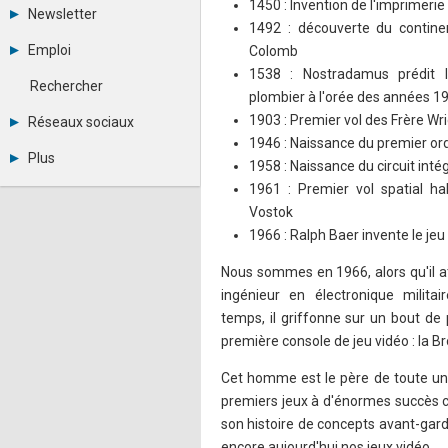
1450 : Invention de l'imprimeri
Tous les forums
Newsletter
Créer un compte
1492 : découverte du contine
Archives
Se connecter
Emploi
Colomb
Abonnement
Messages privés
1538 : Nostradamus prédit 
Consulter les annonces
Contacter un modérateur
Rechercher
plombier à l'orée des années 1
Déposer une annonce
Observatoire de l'emploi
1903 : Premier vol des Frère Wr
Réseaux sociaux
Métiers et compétences
1946 : Naissance du premier or
Twitter
Plus
1958 : Naissance du circuit inté
Youtube
Annonceurs
LinkedIn
1961 : Premier vol spatial ha
Statistiques
Facebook
Vostok
Plan du site
Instagram
1966 : Ralph Baer invente le jeu
Sitemap XML
Pinterest
Ping Awards
Nous sommes en 1966, alors qu'il a
A propos
ingénieur en électronique militai
Mentions légales
temps, il griffonne sur un bout de
première console de jeu vidéo : la B
Cet homme est le père de toute une
premiers jeux à d'énormes succès 
son histoire de concepts avant-gardi
encore aujourd'hui nos jeux vidéo.