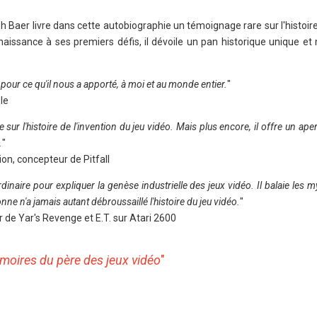
h Baer livre dans cette autobiographie un témoignage rare sur l'histoire
naissance à ses premiers défis, il dévoile un pan historique unique et
pour ce qu'il nous a apporté, à moi et au monde entier.
"
le
ce sur l'histoire de l'invention du jeu vidéo. Mais plus encore, il offre un ap
.
"
ion, concepteur de Pitfall
rdinaire pour expliquer la genèse industrielle des jeux vidéo. Il balaie les m
onne n'a jamais autant débroussaillé l'histoire du jeu vidéo.
"
de Yar's Revenge et E.T. sur Atari 2600
moires du père des jeux vidéo
"