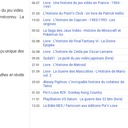
Livre : Une histoire du jeu vidéo en France - 1960-
06.07
1991
 du jeu vidéo.
L'Histoire du Point'n Click - Un livre de Patrick Hellio
31.03
 méconnu : La
Livre : L'Histoire de Capcom - 1983/1993 - Les
19.02
origines
La Saga des Jeux Vidéo - Histoire de Minecraft et
09.02
Pokémon Go
Livre : L'Histoire de Final Fantasy VI - La Divine
02.08
Epopée
erçu unique des
Livre : L'histoire de Zelda par Oscar Lemaire
02.08
Suda51 : Le punk du jeu vidéo japonais (livre)
09.05
Livre : L'Histoire de Metroid
27.01
Livre : La Guerre des Mascottes - L'Histoire de Mario
01.09
ythes et révèle
vol. 2
Alexey Pajitnov. L'incroyable histoire du créateur de
29.03
Tetris
Pix'n Love #29 : Donkey Kong Country
01.03
PlayStation VS Saturn : La guerre des 32 bits (livre)
11.01
La Bible NES / Famicom aux éditions Pix'n Love
13.02