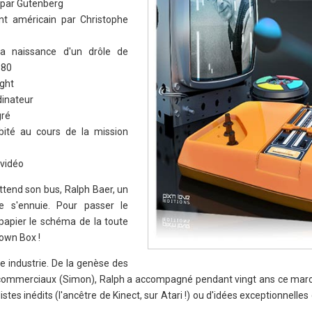
e par Gutenberg
nt américain par Christophe
la naissance d'un drôle de
980
ight
dinateur
gré
bité au cours de la mission
 vidéo
ttend son bus, Ralph Baer, un
re s'ennuie. Pour passer le
 papier le schéma de la toute
rown Box !
 industrie. De la genèse des
commerciaux (Simon), Ralph a accompagné pendant vingt ans ce marc
stes inédits (l'ancêtre de Kinect, sur Atari !) ou d'idées exceptionnelle