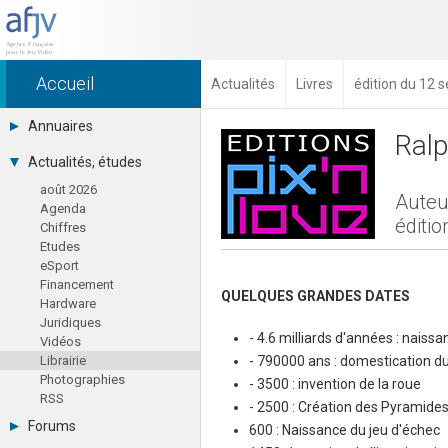
Accueil
Actualités
Livres
édition du 12
Annuaires
Ralp
Toutes les sociétés (691)
Actualités, études
Studios (418)
août 2026
Editeurs (49)
Auteu
Agenda
Distributeurs (16)
éditio
Chiffres
Hard. / Accessoires (10)
Etudes
Middlewares (15)
eSport
Prestataires (99)
Financement
Assoc. / Syndicats (21)
QUELQUES GRANDES DATES
Hardware
Formations / Ecoles (46)
Juridiques
Presse spécialisée (17)
- 4.6 milliards d'années : naissa
Vidéos
- 790000 ans : domestication d
Librairie
Photographies
- 3500 : invention de la roue
RSS
- 2500 : Création des Pyramide
Forums
600 : Naissance du jeu d'échec