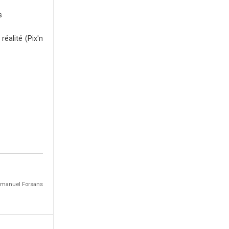
s
réalité (Pix'n
Emmanuel Forsans