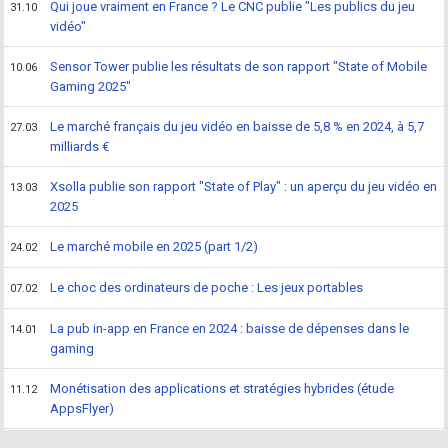
Qui joue vraiment en France ? Le CNC publie "Les publics du jeu
31.10
vidéo"
Sensor Tower publie les résultats de son rapport "State of Mobile
10.06
Gaming 2025"
Le marché français du jeu vidéo en baisse de 5,8 % en 2024, à 5,7
27.03
milliards €
Xsolla publie son rapport "State of Play" : un aperçu du jeu vidéo en
13.03
2025
Le marché mobile en 2025 (part 1/2)
24.02
Le choc des ordinateurs de poche : Les jeux portables
07.02
La pub in-app en France en 2024 : baisse de dépenses dans le
14.01
gaming
Monétisation des applications et stratégies hybrides (étude
11.12
AppsFlyer)