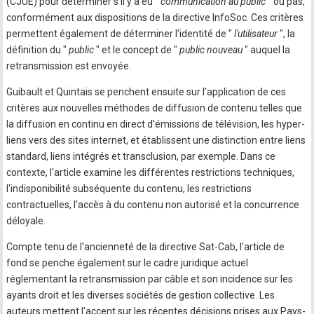
(CJUE) pour déterminer s'il y a eu "
communication au public
" ou pas,
conformément aux dispositions de la directive InfoSoc. Ces critères
permettent également de déterminer l'identité de "
l'utilisateur
", la
définition du "
public
" et le concept de "
public nouveau
" auquel la
retransmission est envoyée.
Guibault et Quintais se penchent ensuite sur l'application de ces
critères aux nouvelles méthodes de diffusion de contenu telles que
la diffusion en continu en direct d'émissions de télévision, les hyper-
liens vers des sites internet, et établissent une distinction entre liens
standard, liens intégrés et transclusion, par exemple. Dans ce
contexte, l'article examine les différentes restrictions techniques,
l'indisponibilité subséquente du contenu, les restrictions
contractuelles, l'accès à du contenu non autorisé et la concurrence
déloyale.
Compte tenu de l'ancienneté de la directive Sat-Cab, l'article de
fond se penche également sur le cadre juridique actuel
réglementant la retransmission par câble et son incidence sur les
ayants droit et les diverses sociétés de gestion collective. Les
auteurs mettent l'accent sur les récentes décisions prises aux Pays-