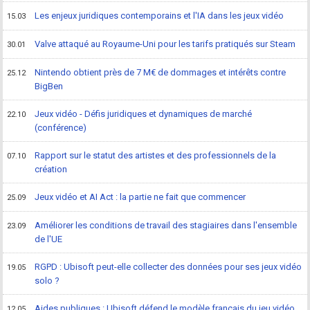
Les enjeux juridiques contemporains et l'IA dans les jeux vidéo
15.03
Valve attaqué au Royaume-Uni pour les tarifs pratiqués sur Steam
30.01
Nintendo obtient près de 7 M€ de dommages et intérêts contre
25.12
BigBen
Jeux vidéo - Défis juridiques et dynamiques de marché
22.10
(conférence)
Rapport sur le statut des artistes et des professionnels de la
07.10
création
Jeux vidéo et AI Act : la partie ne fait que commencer
25.09
Améliorer les conditions de travail des stagiaires dans l'ensemble
23.09
de l'UE
RGPD : Ubisoft peut-elle collecter des données pour ses jeux vidéo
19.05
solo ?
Aides publiques : Ubisoft défend le modèle français du jeu vidéo
12.05