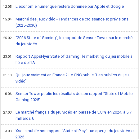
L'économie numérique restera dominée par Apple et Google
12.05
Marché des jeux vidéo - Tendances de croissance et prévisions
15.04
(2025-2030)
"2026 State of Gaming", le rapport de Sensor Tower sur le marché
25.02
du jeu vidéo
Rapport AppsFlyer State of Gaming : le marketing du jeu mobile à
23.01
l'ère de l'IA
Qui joue vraiment en France ? Le CNC publie "Les publics du jeu
31.10
vidéo"
Sensor Tower publie les résultats de son rapport "State of Mobile
10.06
Gaming 2025"
Le marché français du jeu vidéo en baisse de 5,8 % en 2024, à 5,7
27.03
milliards €
Xsolla publie son rapport "State of Play" : un aperçu du jeu vidéo en
13.03
2025