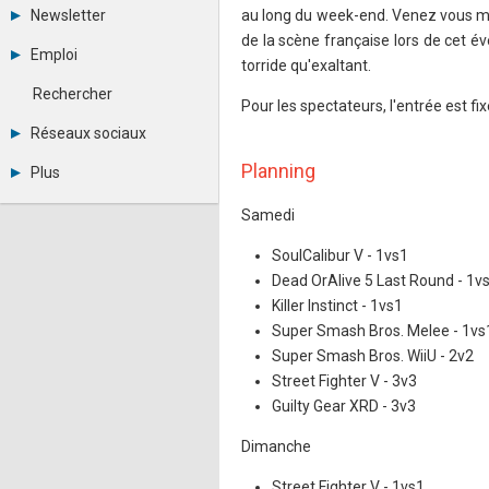
Tous les forums
Newsletter
au long du week-end. Venez vous m
Créer un compte
de la scène française lors de cet 
Archives
Se connecter
Emploi
torride qu'exaltant.
Abonnement
Messages privés
Consulter les annonces
Contacter un modérateur
Rechercher
Déposer une annonce
Pour les spectateurs, l'entrée est f
Observatoire de l'emploi
Réseaux sociaux
Métiers et compétences
Twitter
Planning
Plus
Youtube
Annonceurs
LinkedIn
Samedi
Statistiques
Facebook
Plan du site
Instagram
SoulCalibur V - 1vs1
Sitemap XML
Pinterest
Dead OrAlive 5 Last Round - 1v
Ping Awards
Killer Instinct - 1vs1
A propos
Mentions légales
Super Smash Bros. Melee - 1vs
Super Smash Bros. WiiU - 2v2
Street Fighter V - 3v3
Guilty Gear XRD - 3v3
Dimanche
Street Fighter V - 1vs1