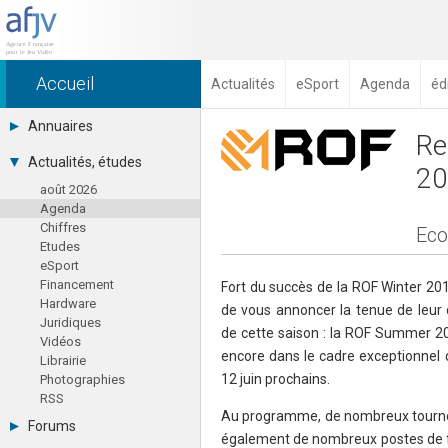
Accueil
Actualités
eSport
Agenda
éd
Annuaires
Re
Toutes les sociétés (691)
Actualités, études
20
Studios (418)
août 2026
Editeurs (49)
Agenda
Distributeurs (16)
Chiffres
Hard. / Accessoires (10)
Eco
Etudes
Middlewares (15)
eSport
Prestataires (99)
Financement
Assoc. / Syndicats (21)
Fort du succès de la ROF Winter 2016
Hardware
Formations / Ecoles (46)
de vous annoncer la tenue de leur
Juridiques
Presse spécialisée (17)
de cette saison : la ROF Summer 20
Vidéos
encore dans le cadre exceptionnel d
Librairie
12 juin prochains.
Photographies
RSS
Au programme, de nombreux tournoi
Forums
également de nombreux postes de f