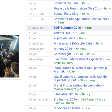
Doom Game Jam
4 juin
Paris
Finale de la Hearthstone Xtra Cup
4 juin
Paris
Soccer Party Club
5 au 10 juin
Paris
Games for Change Europe Festival 2016
9 au 10 juin
Paris
ROF Summer 2016
11 au 12 juin
Paris
Tournoi FIFA 16
11 juin
Paris
eSport en Seine
11 juin
Paris
Anniversaire Extra Life Café
11 au 12 juin
Paris
Annecy 2016
13 au 18 juin
Annecy
GamesNight E3 2016
13 juin
Paris
Electronic Entertainment Expo (E3)
14 au 16 juin
Los
Angeles - USA
Inauguration du Dernier Bar Spaceship
18 juin
Aramaki
Lille
Qualifications Championnat du Monde
19 juin
Super Mario Kart
Strasbourg
Grand Prix de Karting du Jeu Vidéo
22 juin
Moissy-Cramayel (77)
Lab Gamer #2016
22 juin
Nancy
Big festival 2016
23 juin au 3 juil.
São Paulo - Rio de
Janeiro - Brésil
Ciné-concert Dofus
24 juin
Lille