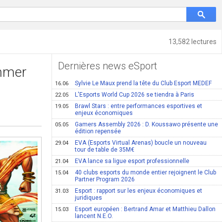
13,582 lectures
Dernières news eSport
ummer
Sylvie Le Maux prend la tête du Club Esport MEDEF
16.06
L'Esports World Cup 2026 se tiendra à Paris
22.05
Brawl Stars : entre performances esportives et
19.05
enjeux économiques
Gamers Assembly 2026 : D. Koussawo présente une
05.05
édition repensée
EVA (Esports Virtual Arenas) boucle un nouveau
29.04
tour de table de 35M€
EVA lance sa ligue esport professionnelle
21.04
40 clubs esports du monde entier rejoignent le Club
15.04
Partner Program 2026
Esport : rapport sur les enjeux économiques et
31.03
juridiques
Esport européen : Bertrand Amar et Matthieu Dallon
15.03
lancent N.E.O.