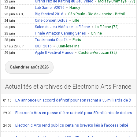
Grand Prix de Karting du Jeu Vidéo
Moissy-Cramayel (77)
22 juin
Lab Gamer #2016
Nancy
22 juin
Big festival 2016
São Paulo - Rio de Janeiro - Brésil
23 juin au 3 juil.
Ciné-concert Dofus
Lille
24 juin
Salon du Jeu Vidéo de La Flèche
La Flèche (72)
25 juin
Finale Amazon Gaming Series
Online
25 juin
Trackmania Cup #4
Paris
25 juin
IDEF 2016
Juan-les-Pins
27 au 29 juin
Apple II Festival France
Castéra-Verduzan (32)
29 juin
Calendrier août 2026
Actualités et archives de Electronic Arts France
EA annonce un accord définitif pour son rachat à 55 milliards de $
01.10
Electronic Arts en passe d'être racheté pour 50 milliards de dollars
29.09
Electronic Arts rend publics certains brevets liés à l'accessibilité
24.08