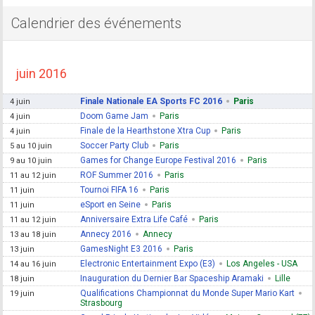
Calendrier des événements
juin 2016
Finale Nationale EA Sports FC 2016
Paris
4 juin
Doom Game Jam
Paris
4 juin
Finale de la Hearthstone Xtra Cup
Paris
4 juin
Soccer Party Club
Paris
5 au 10 juin
Games for Change Europe Festival 2016
Paris
9 au 10 juin
ROF Summer 2016
Paris
11 au 12 juin
Tournoi FIFA 16
Paris
11 juin
eSport en Seine
Paris
11 juin
Anniversaire Extra Life Café
Paris
11 au 12 juin
Annecy 2016
Annecy
13 au 18 juin
GamesNight E3 2016
Paris
13 juin
Electronic Entertainment Expo (E3)
Los Angeles - USA
14 au 16 juin
Inauguration du Dernier Bar Spaceship Aramaki
Lille
18 juin
Qualifications Championnat du Monde Super Mario Kart
19 juin
Strasbourg