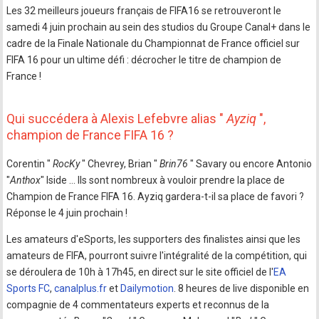
Les 32 meilleurs joueurs français de FIFA16 se retrouveront le
samedi 4 juin prochain au sein des studios du Groupe Canal+ dans le
cadre de la Finale Nationale du Championnat de France officiel sur
FIFA 16 pour un ultime défi : décrocher le titre de champion de
France !
Qui succédera à Alexis Lefebvre alias "
Ayziq
",
champion de France FIFA 16 ?
Corentin "
RocKy
" Chevrey, Brian "
Brin76
" Savary ou encore Antonio
"
Anthox
" Iside … Ils sont nombreux à vouloir prendre la place de
Champion de France FIFA 16. Ayziq gardera-t-il sa place de favori ?
Réponse le 4 juin prochain !
Les amateurs d'eSports, les supporters des finalistes ainsi que les
amateurs de FIFA, pourront suivre l'intégralité de la compétition, qui
se déroulera de 10h à 17h45, en direct sur le site officiel de l'
EA
Sports FC
,
canalplus.fr
et
Dailymotion
. 8 heures de live disponible en
compagnie de 4 commentateurs experts et reconnus de la