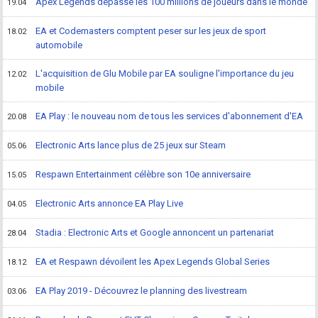
Apex Legends dépasse les 100 millions de joueurs dans le monde
19.04
EA et Codemasters comptent peser sur les jeux de sport
18.02
automobile
L'acquisition de Glu Mobile par EA souligne l'importance du jeu
12.02
mobile
EA Play : le nouveau nom de tous les services d'abonnement d'EA
20.08
Electronic Arts lance plus de 25 jeux sur Steam
05.06
Respawn Entertainment célèbre son 10e anniversaire
15.05
Electronic Arts annonce EA Play Live
04.05
Stadia : Electronic Arts et Google annoncent un partenariat
28.04
EA et Respawn dévoilent les Apex Legends Global Series
18.12
EA Play 2019 - Découvrez le planning des livestream
03.06