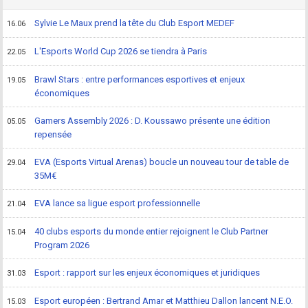
Sylvie Le Maux prend la tête du Club Esport MEDEF
16.06
L'Esports World Cup 2026 se tiendra à Paris
22.05
Brawl Stars : entre performances esportives et enjeux
19.05
économiques
Gamers Assembly 2026 : D. Koussawo présente une édition
05.05
repensée
EVA (Esports Virtual Arenas) boucle un nouveau tour de table de
29.04
35M€
EVA lance sa ligue esport professionnelle
21.04
40 clubs esports du monde entier rejoignent le Club Partner
15.04
Program 2026
Esport : rapport sur les enjeux économiques et juridiques
31.03
Esport européen : Bertrand Amar et Matthieu Dallon lancent N.E.O.
15.03