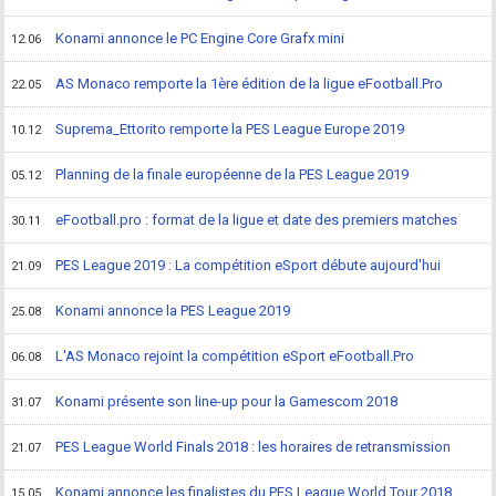
Konami annonce le PC Engine Core Grafx mini
12.06
AS Monaco remporte la 1ère édition de la ligue eFootball.Pro
22.05
Suprema_Ettorito remporte la PES League Europe 2019
10.12
Planning de la finale européenne de la PES League 2019
05.12
eFootball.pro : format de la ligue et date des premiers matches
30.11
PES League 2019 : La compétition eSport débute aujourd'hui
21.09
Konami annonce la PES League 2019
25.08
L'AS Monaco rejoint la compétition eSport eFootball.Pro
06.08
Konami présente son line-up pour la Gamescom 2018
31.07
PES League World Finals 2018 : les horaires de retransmission
21.07
Konami annonce les finalistes du PES League World Tour 2018
15.05