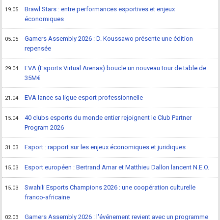
Brawl Stars : entre performances esportives et enjeux
19.05
économiques
Gamers Assembly 2026 : D. Koussawo présente une édition
05.05
repensée
EVA (Esports Virtual Arenas) boucle un nouveau tour de table de
29.04
35M€
EVA lance sa ligue esport professionnelle
21.04
40 clubs esports du monde entier rejoignent le Club Partner
15.04
Program 2026
Esport : rapport sur les enjeux économiques et juridiques
31.03
Esport européen : Bertrand Amar et Matthieu Dallon lancent N.E.O.
15.03
Swahili Esports Champions 2026 : une coopération culturelle
15.03
franco-africaine
Gamers Assembly 2026 : l'événement revient avec un programme
02.03